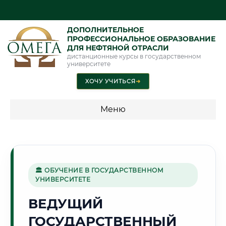
ДОПОЛНИТЕЛЬНОЕ
ПРОФЕССИОНАЛЬНОЕ ОБРАЗОВАНИЕ
ДЛЯ НЕФТЯНОЙ ОТРАСЛИ
дистанционные курсы в государственном
университете
ХОЧУ УЧИТЬСЯ
➜
Меню
💰 ПРОГРАММЫ И СТОИМОСТЬ
Стоимость по программам обучения "Нефтяная отрасль"
🏛 ОБУЧЕНИЕ В ГОСУДАРСТВЕННОМ
УНИВЕРСИТЕТЕ
🏭
ВЕДУЩИЙ
ГОСУДАРСТВЕННЫЙ
Г. СТЕРЛИТАМАК