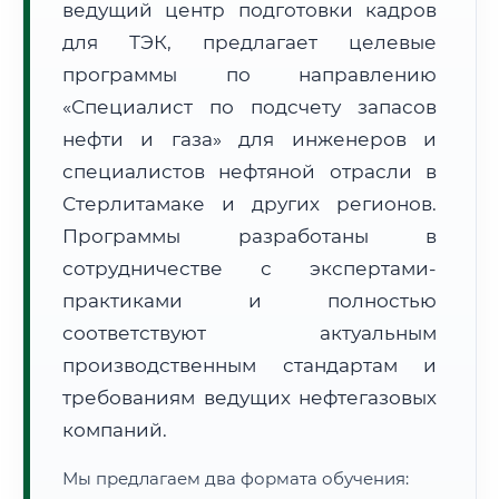
ведущий центр подготовки кадров
для ТЭК, предлагает целевые
программы по направлению
«Специалист по подсчету запасов
нефти и газа» для инженеров и
🚚
Расчет логистики оригиналов:
специалистов нефтяной отрасли в
• Маршрут транзита:
~1 745 км
• Экспресс-доставка СДЭК / Почтой:
2–3 рабочих дня
Стерлитамаке и других регионов.
Программы разработаны в
📜 Документы и аккредитация
ФИС ФРДО
сотрудничестве с экспертами-
практиками и полностью
соответствуют актуальным
🔍
Нажмите на документ для увеличения и просмотра
производственным стандартам и
требованиям ведущих нефтегазовых
компаний.
Мы предлагаем два формата обучения: