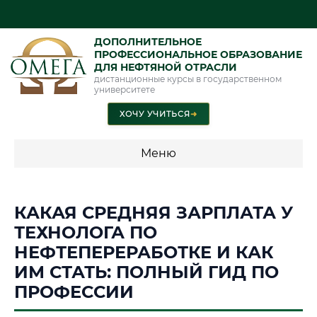
ДОПОЛНИТЕЛЬНОЕ
ПРОФЕССИОНАЛЬНОЕ ОБРАЗОВАНИЕ
ДЛЯ НЕФТЯНОЙ ОТРАСЛИ
дистанционные курсы в государственном
университете
ХОЧУ УЧИТЬСЯ
➜
Меню
💰 ПРОГРАММЫ И СТОИМОСТЬ
КАКАЯ СРЕДНЯЯ ЗАРПЛАТА У
Стоимость по программам обучения "Нефтяная отрасль"
ТЕХНОЛОГА ПО
НЕФТЕПЕРЕРАБОТКЕ И КАК
ИМ СТАТЬ: ПОЛНЫЙ ГИД ПО
📜 Документы и аккредитация
ФИС ФРДО
ПРОФЕССИИ