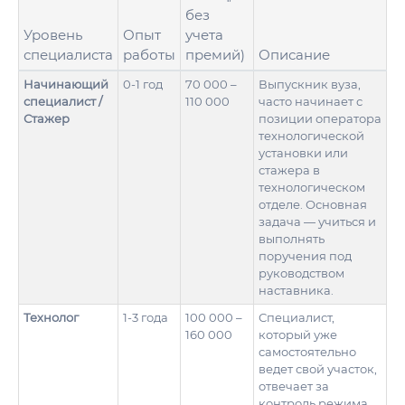
без
Уровень
Опыт
учета
специалиста
работы
премий)
Описание
Начинающий
0-1 год
70 000 –
Выпускник вуза,
специалист /
110 000
часто начинает с
Стажер
позиции оператора
технологической
установки или
стажера в
технологическом
отделе. Основная
задача — учиться и
выполнять
поручения под
руководством
наставника.
Технолог
1-3 года
100 000 –
Специалист,
160 000
который уже
самостоятельно
ведет свой участок,
отвечает за
контроль режима,