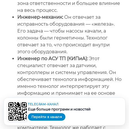
зона ответственности и большее влияние
на весь процесс.
Инженер-механик:
Он отвечает за
исправность оборудования — «железа».
Его задача — чтобы насосы качали, а
колонны были герметичны. Технолог
отвечает за то,
что
происходит внутри
этого оборудования.
Инженер по АСУ ТП (КИПиА):
Этот
специалист отвечает за датчики,
контроллеры и системы управления. Он
обеспечивает технолога информацией. Но
именно технолог интерпретирует эту
информацию и принимает на ее основе
решения.
TELEGRAM-КАНАЛ
Инженер-проектировщик:
Он создает
Еще больше программ и новостей
чертежи и схемы будущих заводов. Это
Перейти в канал
➔
работа в офисе, на бумаге или в
компьютере. Технолог же работает с