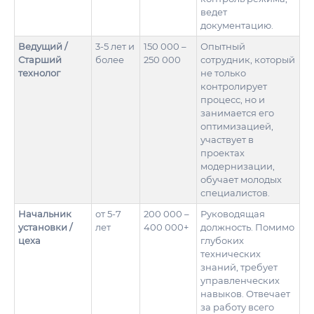
ведет
документацию.
Ведущий /
3-5 лет и
150 000 –
Опытный
Старший
более
250 000
сотрудник, который
технолог
не только
контролирует
процесс, но и
занимается его
оптимизацией,
участвует в
проектах
модернизации,
обучает молодых
специалистов.
Начальник
от 5-7
200 000 –
Руководящая
установки /
лет
400 000+
должность. Помимо
цеха
глубоких
технических
знаний, требует
управленческих
навыков. Отвечает
за работу всего