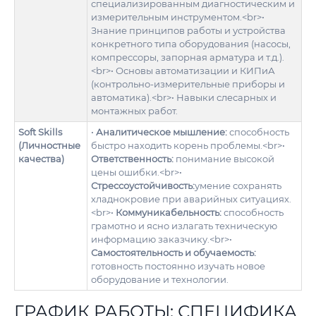
специализированным диагностическим и
измерительным инструментом.<br>•
Знание принципов работы и устройства
конкретного типа оборудования (насосы,
компрессоры, запорная арматура и т.д.).
<br>• Основы автоматизации и КИПиА
(контрольно-измерительные приборы и
автоматика).<br>• Навыки слесарных и
монтажных работ.
Soft Skills
•
Аналитическое мышление:
способность
(Личностные
быстро находить корень проблемы.<br>•
качества)
Ответственность:
понимание высокой
цены ошибки.<br>•
Стрессоустойчивость:
умение сохранять
хладнокровие при аварийных ситуациях.
<br>•
Коммуникабельность:
способность
грамотно и ясно излагать техническую
информацию заказчику.<br>•
Самостоятельность и обучаемость:
готовность постоянно изучать новое
оборудование и технологии.
ГРАФИК РАБОТЫ: СПЕЦИФИКА