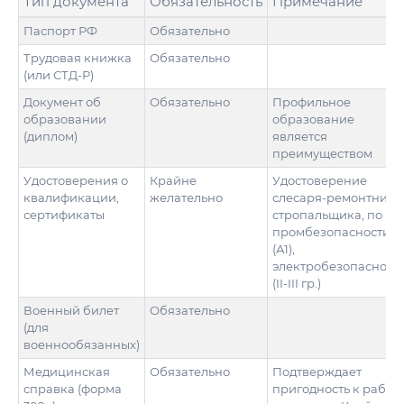
Тип документа
Обязательность
Примечание
Паспорт РФ
Обязательно
Трудовая книжка
Обязательно
(или СТД-Р)
Документ об
Обязательно
Профильное
образовании
образование
(диплом)
является
преимуществом
Удостоверения о
Крайне
Удостоверение
квалификации,
желательно
слесаря-ремонтника
сертификаты
стропальщика, по
промбезопасности
(А1),
электробезопасност
(II-III гр.)
Военный билет
Обязательно
(для
военнообязанных)
Медицинская
Обязательно
Подтверждает
справка (форма
пригодность к работ