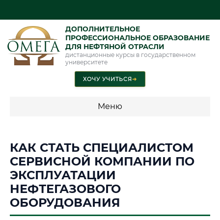
ДОПОЛНИТЕЛЬНОЕ
ПРОФЕССИОНАЛЬНОЕ ОБРАЗОВАНИЕ
ДЛЯ НЕФТЯНОЙ ОТРАСЛИ
дистанционные курсы в государственном
университете
ХОЧУ УЧИТЬСЯ
➜
Меню
💰 ПРОГРАММЫ И СТОИМОСТЬ
КАК СТАТЬ СПЕЦИАЛИСТОМ
Стоимость по программам обучения "Нефтяная отрасль"
СЕРВИСНОЙ КОМПАНИИ ПО
ЭКСПЛУАТАЦИИ
НЕФТЕГАЗОВОГО
📜 Документы и аккредитация
ФИС ФРДО
ОБОРУДОВАНИЯ