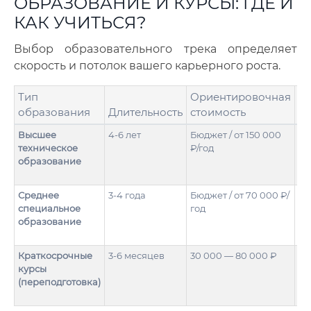
ОБРАЗОВАНИЕ И КУРСЫ: ГДЕ И
КАК УЧИТЬСЯ?
Выбор образовательного трека определяет
скорость и потолок вашего карьерного роста.
Тип
Ориентировочная
образования
Длительность
стоимость
Гл
Высшее
4-6 лет
Бюджет / от 150 000
Фу
техническое
₽/год
те
образование
Среднее
3-4 года
Бюджет / от 70 000 ₽/
Пр
специальное
год
пр
образование
Краткосрочные
3-6 месяцев
30 000 — 80 000 ₽
Уз
курсы
ба
(переподготовка)