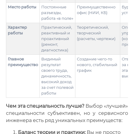
Место работы
Постоянные
Преимущественно
Буров
разъезды,
офис (НИИ, КБ)
устан
работа «в поле»
Характер
Практический,
Теоретический,
Опер
работы
реактивный и
творческий
упра
проактивный
(расчеты, чертежи)
(конт
(ремонт,
проце
диагностика)
Главное
Видимый
Создание чего-то
Ответ
преимущество
результат
нового, стабильный
за кл
своего труда,
график
этап 
динамичность,
высок
высокий доход
за счет полевой
работы
Чем эта специальность лучше?
Выбор «лучшей»
специальности субъективен, но у сервисного
инженера есть ряд уникальных преимуществ:
Баланс теории и практики:
Вы не просто