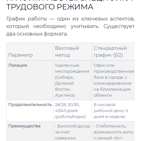
ТРУДОВОГО РЕЖИМА
График работы — один из ключевых аспектов,
который необходимо учитывать. Существует
два основных формата.
Вахтовый
Стандартный
Параметр
метод
график (5/2)
Локация
Удаленные
Офис или
месторождения
производственная
(Сибирь,
база в городе, с
Дальний
командировками
Восток,
на близлежащие
Арктика)
объекты
Продолжительность
28/28, 30/30,
8-часовой
45/45 дней
рабочий день, 5
(работа/отдых)
дней в неделю
Преимущества
• Высокий доход
• Стабильность,
за счет
возможность жить
северных
с семьей.<br>•