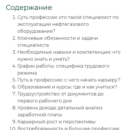
Содержание
🔍
Нажмите на документ для увеличения и просмотра
Суть профессии: кто такой специалист по
эксплуатации нефтегазового
оборудования?
Ключевые обязанности и задачи
специалиста
Необходимые навыки и компетенции: что
нужно знать и уметь?
График работы: специфика трудового
режима
Путь в профессию: с чего начать карьеру?
Образование и курсы: где и как учиться?
Трудоустройство: от документов до
первого рабочего дня
Уровень дохода: детальный анализ
заработной платы
Карьерный рост и перспективы
Востребованность и будущее профессии: