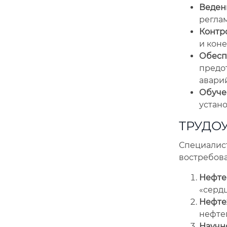
Веден
реглам
Контро
и коне
Обесп
предо
аварий
Обуче
устан
ТРУДОУ
Специали
востребова
Нефте
«сердц
Нефте
нефтеп
Научн