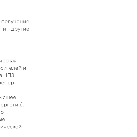
 получение
 и другие
ческая
осителей и
а НПЗ,
женер-
ысшее
ергетик),
по
ые
мической