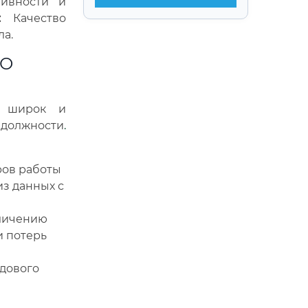
ивности и
:
Качество
а.
ПО
о широк и
 должности
.
ов работы
из данных с
личению
и потерь
дового