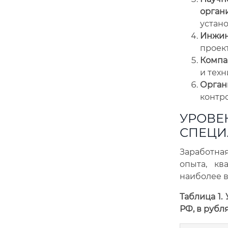
орган
устано
Инжин
проек
Компа
и тех
Орган
контр
УРОВЕ
СПЕЦИ
Заработна
опыта, кв
наиболее 
Таблица 1.
РФ, в рубля