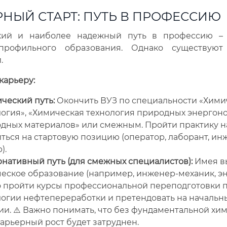
РНЫЙ СТАРТ: ПУТЬ В ПРОФЕССИЮ
кий и наиболее надежный путь в профессию –
профильного образования. Однако существуют
.
карьеру:
ческий путь:
Окончить ВУЗ по специальности «Хими
логия», «Химическая технология природных энергон
одных материалов» или смежным. Пройти практику н
ться на стартовую позицию (оператор, лаборант, ин
).
рнативный путь (для смежных специалистов):
Имея в
еское образование (например, инженер-механик, эн
 пройти курсы профессиональной переподготовки 
логии нефтепереработки и претендовать на начальн
ии. ⚠️ Важно понимать, что без фундаментальной хи
арьерный рост будет затруднен.