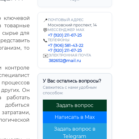
о ключевой
📍
ПОЧТОВЫЙ АДРЕС
в товарные
Московский проспект, 14
💬
МЕССЕНДЖЕР MAX
и сырье для
+7 (920) 211-67-25
дставить
📞
ТЕЛЕФОНЫ
+7 (906) 581-43-22
ганизм, то
+7 (920) 211-67-25
✉️
ЭЛЕКТРОННАЯ ПОЧТА
382652@mail.ru
и контроле
 специалист
У Вас остались вопросы?
 процессов
Свяжитесь с нами удобным
 других
.
Он
способом:
 работать
 добиться
Задать вопрос
затратами,
Написать в Max
логической
Задать вопрос в
Telegram