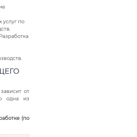
ие
 услуг по
ств.
Разработка
зводств.
ЩЕГО
зависит от
то одна из
работке (по