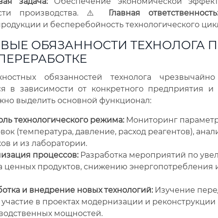
вая задача:
Обеспечение экономической эффект
ости производства. ⚠️
Главная ответственность
родукции и бесперебойность технологического цикл
ВЫЕ ОБЯЗАННОСТИ ТЕХНОЛОГА 
ПЕРЕРАБОТКЕ
жностных обязанностей технолога чрезвычайн
ся в зависимости от конкретного предприятия и
жно выделить основной функционал:
оль технологического режима:
Мониторинг параметр
вок (температура, давление, расход реагентов), анал
ов и из лаборатории.
изация процессов:
Разработка мероприятий по уве
а ценных продуктов, снижению энергопотребления 
отка и внедрение новых технологий:
Изучение пере
 участие в проектах модернизации и реконструкции
водственных мощностей.