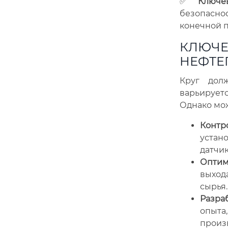
✅
Ключе
безопасн
конечной п
КЛЮЧЕ
НЕФТЕ
Круг дол
варьирует
Однако мо
Контр
устано
датчик
Оптим
выход
сырья.
Разраб
опыта,
произ