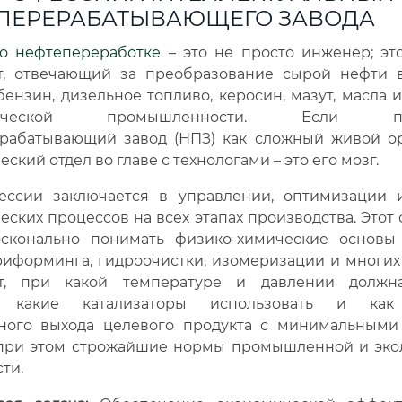
ПЕРЕРАБАТЫВАЮЩЕГО ЗАВОДА
по нефтепереработке
– это не просто инженер; эт
т, отвечающий за преобразование сырой нефти 
бензин, дизельное топливо, керосин, мазут, масла 
мической промышленности. Если пре
рабатывающий завод (НПЗ) как сложный живой ор
ский отдел во главе с технологами – это его мозг.
ессии заключается в управлении, оптимизации 
еских процессов на всех этапах производства. Этот
сконально понимать физико-химические основы
риформинга, гидроочистки, изомеризации и многих
ет, при какой температуре и давлении должна
а, какие катализаторы использовать и как
ного выхода целевого продукта с минимальными 
при этом строжайшие нормы промышленной и эко
ти.