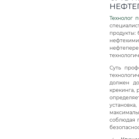
НЕФТЕ
Технолог 
специалис
продукты: 
нефтехи
нефтепере
технологиче
Суть проф
технологич
должен до
крекинга, 
определя
установк
максималь
соблюдая 
безопаснос