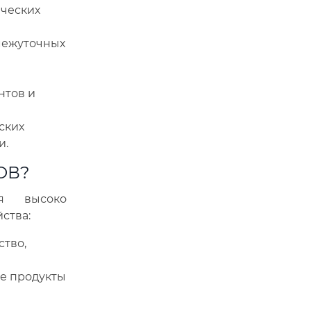
ических
омежуточных
нтов и
ских
и.
ОВ?
ся высоко
ства:
тво,
е продукты