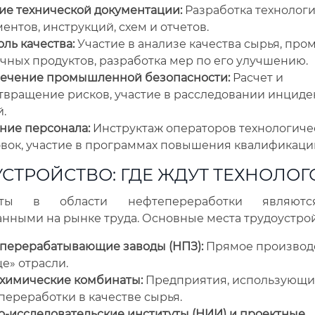
ие технической документации:
Разработка технолог
ентов, инструкций, схем и отчетов.
ль качества:
Участие в анализе качества сырья, пр
чных продуктов, разработка мер по его улучшению.
ечение промышленной безопасности:
Расчет и
твращение рисков, участие в расследовании инциде
.
ние персонала:
Инструктаж операторов технологиче
овок, участие в программах повышения квалификаци
СТРОЙСТВО: ГДЕ ЖДУТ ТЕХНОЛОГ
сты в области нефтепереработки являют
нными на рынке труда. Основные места трудоустрой
перерабатывающие заводы (НПЗ):
Прямое производс
е» отрасли.
химические комбинаты:
Предприятия, использующи
ереработки в качестве сырья.
о-исследовательские институты (НИИ) и проектные