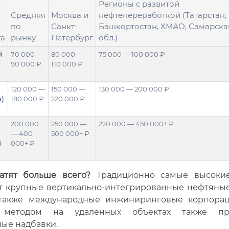
Регионы с развитой
Средняя
Москва и
нефтепереработкой (Татарстан,
по
Санкт-
Башкортостан, ХМАО, Самарска
та
рынку
Петербург
обл.)
й
70 000 —
80 000 —
75 000 — 100 000 ₽
90 000 ₽
110 000 ₽
120 000 —
150 000 —
130 000 — 200 000 ₽
а)
180 000 ₽
220 000 ₽
200 000
250 000 —
220 000 — 450 000+ ₽
— 400
500 000+ ₽
5
000+ ₽
атят больше всего?
Традиционно самые высокие
т крупные вертикально-интегрированные нефтяны
 также международные инжиниринговые корпорац
 методом на удаленных объектах также пре
ые надбавки.