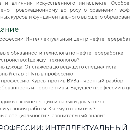
в и влияния искусственного интеллекта. Особо
лено провокационному вопросу о сравнении эфф
ных курсов и фундаментального высшего образован
жание
профессии: Интеллектуальный центр нефтеперераб
а
вые обязанности технолога по нефтепереработке
стройство: Где ждут технологов?
ь дохода: От стажера до ведущего специалиста
рный старт: Путь в профессию
 профессию: Курсы против ВУЗа – честный разбор
ебованность и перспективы: Будущее профессии в 
одимые компетенции и навыки для успеха
 и условия работы: К чему готовиться?
ые специальности: Сравнительный анализ
ПРОФЕССИИ: ИНТЕЛЛЕКТУАЛЬНЫЙ