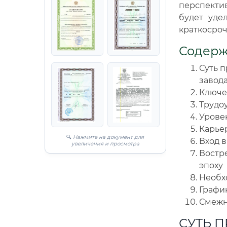
перспекти
будет уде
краткосроч
Содер
Суть 
завод
Ключе
Трудоу
Уровен
Карье
🔍
Нажмите на документ для
Вход в
увеличения и просмотра
Востр
эпоху
Необх
График
Смежн
СУТЬ 