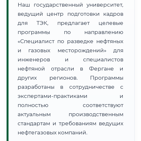
Наш государственный университет,
ведущий центр подготовки кадров
для ТЭК, предлагает целевые
программы по направлению
«Специалист по разведке нефтяных
🚚
Расчет логистики оригиналов:
• Маршрут транзита:
~1 826 км
и газовых месторождений» для
• Экспресс-доставка СДЭК / Почтой:
3–5 рабочих дней
инженеров и специалистов
нефтяной отрасли в Фергане и
📜 Документы и аккредитация
ФИС ФРДО
других регионов. Программы
разработаны в сотрудничестве с
экспертами-практиками и
🔍
Нажмите на документ для увеличения и просмотра
полностью соответствуют
актуальным производственным
стандартам и требованиям ведущих
нефтегазовых компаний.