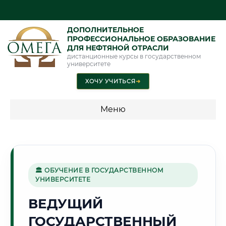
ДОПОЛНИТЕЛЬНОЕ
ПРОФЕССИОНАЛЬНОЕ ОБРАЗОВАНИЕ
ДЛЯ НЕФТЯНОЙ ОТРАСЛИ
дистанционные курсы в государственном
университете
ХОЧУ УЧИТЬСЯ
➜
Меню
💰 ПРОГРАММЫ И СТОИМОСТЬ
Стоимость по программам обучения "Нефтяная отрасль"
🏛 ОБУЧЕНИЕ В ГОСУДАРСТВЕННОМ
УНИВЕРСИТЕТЕ
🌿
ВЕДУЩИЙ
ГОСУДАРСТВЕННЫЙ
Г. ФЕРГАНА