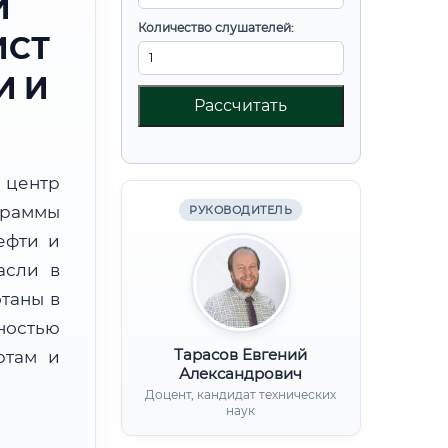
И
Количество слушателей:
ИСТ
И И
Рассчитать
центр
граммы
РУКОВОДИТЕЛЬ
ефти и
асли в
таны в
ностью
Тарасов Евгений
ртам и
Александрович
Доцент, кандидат технических
наук