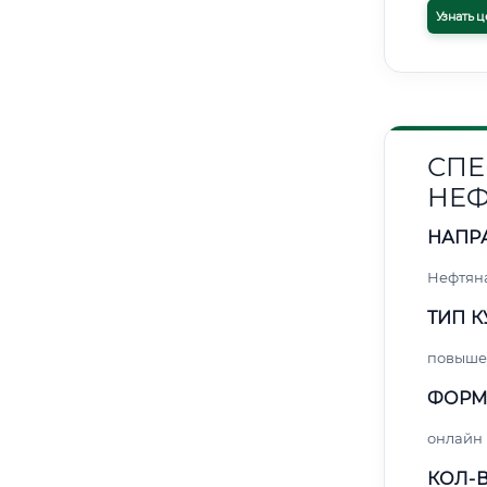
Узнать ц
СПЕ
НЕФ
НАПР
Нефтяна
ТИП К
повыше
ФОРМ
онлайн
КОЛ-В