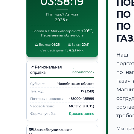
03:58:20
ПО
ПО
Пятница, 7 Августа
2026 г.
ПО
+20°C
Погода в г. Магнитогорск:
⛅
,
ГА
Переменная облачность
🌅 Восход:
05:28
🌇 Закат:
20:51
Световой день:
15 ч. 23 мин.
Наш 
подго
📍 Региональная
г.
по на
справка
Магнитогорск
газа»
Субъект:
Челябинская область
Магни
Тел. код:
+7 (3519)
сотру
Почтовые индексы:
455000–455999
соотв
Часовой пояс:
МСК+2 (UTC+5)
Формат учебы:
Дистанционно
требо
Мы пре
🗺️ Зона обслуживания: г.