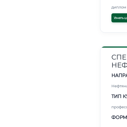
диплом 
Узнать ц
СПЕ
НЕФ
НАПР
Нефтяна
ТИП К
профес
ФОРМ