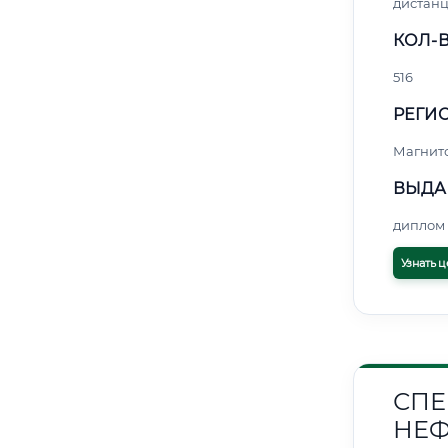
дистан
КОЛ-В
516
РЕГИО
Магнит
ВЫДА
диплом 
Узнать ц
СПЕ
НЕФ