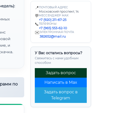
едель):
📍
ПОЧТОВЫЙ АДРЕС
Московский проспект, 14
💬
МЕССЕНДЖЕР MAX
димых
+7 (920) 211-67-25
📞
ТЕЛЕФОНЫ
+7 (965) 553-62-10
анс
✉️
ЭЛЕКТРОННАЯ ПОЧТА
382652@mail.ru
зовой
ие, и
качка.
У Вас остались вопросы?
Свяжитесь с нами удобным
способом:
Задать вопрос
Написать в Max
грамм по
Задать вопрос в
Telegram