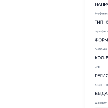
НАПР
Нефтяна
ТИП К
профес
ФОРМ
онлайн
КОЛ-В
256
РЕГИО
Магнит
ВЫДА
диплом 