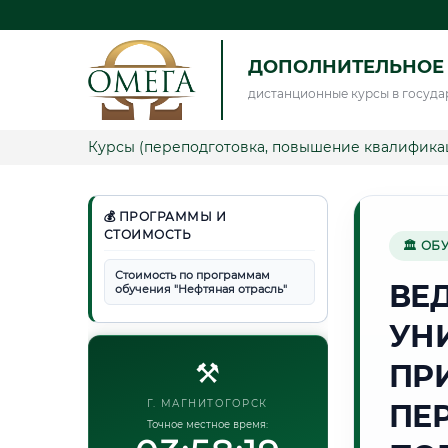
ДОПОЛНИТЕЛЬНОЕ 
дистанционные курсы в госуда
Курсы (переподготовка, повышение квалифика
💰 ПРОГРАММЫ И
СТОИМОСТЬ
🏛 ОБ
Стоимость по программам
ВЕ
обучения "Нефтяная отрасль"
УН
⚒️
ПР
Г. МАГНИТОГОРСК
ПЕ
Точное местное время: