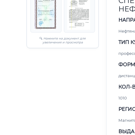
СПЕ
НЕФ
НАПР
Нефтяна
🔍
Нажмите на документ для
ТИП К
увеличения и просмотра
профес
ФОРМ
дистан
КОЛ-В
1010
РЕГИО
Магнит
ВЫДА