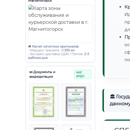
Магнитогорск
Кр
Ид
пр
дл
Пр
ос
🚚
Расчет логистики оригиналов:
• Маршрут транзита:
~1 559 км
сф
• Экспресс-доставка СДЭК / Почтой:
2–3
рабочих дня
по
📜 Документы и
ФИС
аккредитация
ФРДО
🏛 Госу
данному