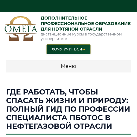
ДОПОЛНИТЕЛЬНОЕ
ПРОФЕССИОНАЛЬНОЕ ОБРАЗОВАНИЕ
ДЛЯ НЕФТЯНОЙ ОТРАСЛИ
дистанционные курсы в государственном
университете
ХОЧУ УЧИТЬСЯ
➜
Меню
💰 ПРОГРАММЫ И СТОИМОСТЬ
ГДЕ РАБОТАТЬ, ЧТОБЫ
Стоимость по программам обучения "Нефтяная отрасль"
СПАСАТЬ ЖИЗНИ И ПРИРОДУ:
ПОЛНЫЙ ГИД ПО ПРОФЕССИИ
СПЕЦИАЛИСТА ПБОТОС В
📜 Документы и аккредитация
ФИС ФРДО
НЕФТЕГАЗОВОЙ ОТРАСЛИ