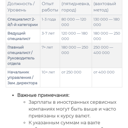
Должность /
Опыт
(пятидневка,
(вахтовый
Уровень
работы
город)
метод)
Специалист 2-
1-3 года
80 000 — 120
130 000 — 180
й/1-й категории
000
000
Ведущий
3-7 лет
120 000 — 180
180 000 — 250
специалист
000
000
Главный
7+ лет
180 000 — 250
250 000 —
специалист /
000
400 000
Руководитель
отдела
Начальник
10+ лет
от 250 000
от 400 000
управления /
Зам. директора
Важные примечания:
Зарплаты в иностранных сервисных
компаниях могут быть выше и часто
привязаны к курсу валют.
К указанным суммам на вахте