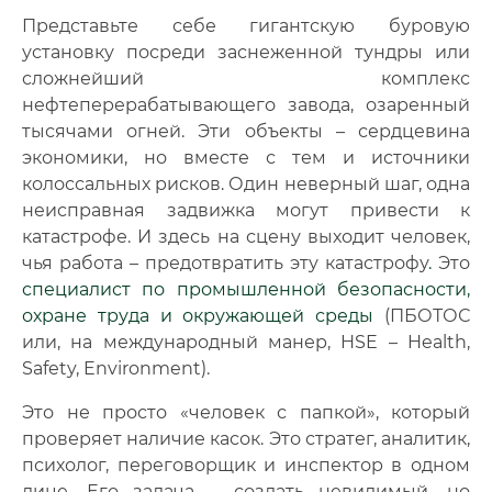
Представьте себе гигантскую буровую
🔍
Нажмите на документ для увеличения и просмотра
установку посреди заснеженной тундры или
сложнейший комплекс
нефтеперерабатывающего завода, озаренный
тысячами огней. Эти объекты – сердцевина
экономики, но вместе с тем и источники
колоссальных рисков. Один неверный шаг, одна
неисправная задвижка могут привести к
катастрофе. И здесь на сцену выходит человек,
чья работа – предотвратить эту катастрофу
.
Это
специалист по промышленной безопасности,
охране труда и окружающей среды
(ПБОТОС
или, на международный манер, HSE – Health,
Safety, Environment).
Это не просто «человек с папкой», который
проверяет наличие касок. Это стратег, аналитик,
психолог, переговорщик и инспектор в одном
лице. Его задача – создать невидимый, но