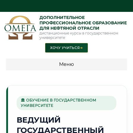
ДОПОЛНИТЕЛЬНОЕ
ПРОФЕССИОНАЛЬНОЕ ОБРАЗОВАНИЕ
ДЛЯ НЕФТЯНОЙ ОТРАСЛИ
дистанционные курсы в государственном
университете
ХОЧУ УЧИТЬСЯ
➜
Меню
💰 ПРОГРАММЫ И СТОИМОСТЬ
Стоимость по программам обучения "Нефтяная отрасль"
🏛 ОБУЧЕНИЕ В ГОСУДАРСТВЕННОМ
УНИВЕРСИТЕТЕ
🏛️
ВЕДУЩИЙ
ГОСУДАРСТВЕННЫЙ
Г. КУТАИСИ