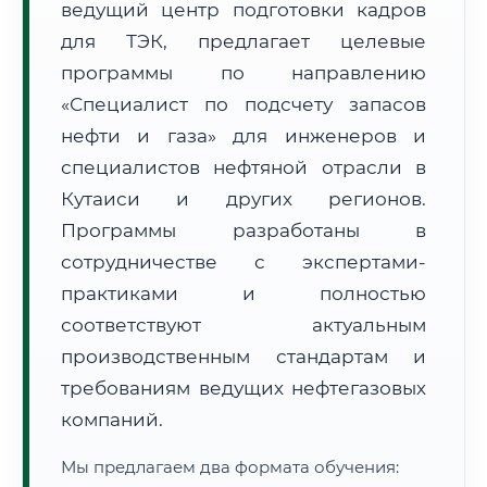
ведущий центр подготовки кадров
для ТЭК, предлагает целевые
программы по направлению
«Специалист по подсчету запасов
нефти и газа» для инженеров и
🚚
Расчет логистики оригиналов:
специалистов нефтяной отрасли в
• Маршрут транзита:
~3 221 км
• Экспресс-доставка СДЭК / Почтой:
5–7 рабочих дней
Кутаиси и других регионов.
Программы разработаны в
📜 Документы и аккредитация
ФИС ФРДО
сотрудничестве с экспертами-
практиками и полностью
соответствуют актуальным
🔍
Нажмите на документ для увеличения и просмотра
производственным стандартам и
требованиям ведущих нефтегазовых
компаний.
Мы предлагаем два формата обучения: