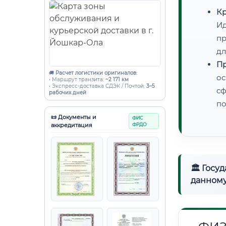
Кр
Ид
пр
дл
Пр
🚚
Расчет логистики оригиналов:
ос
• Маршрут транзита:
~2 171 км
• Экспресс-доставка СДЭК / Почтой:
3–5
сф
рабочих дней
по
📜 Документы и
ФИС
аккредитация
ФРДО
🏛 Госу
данному