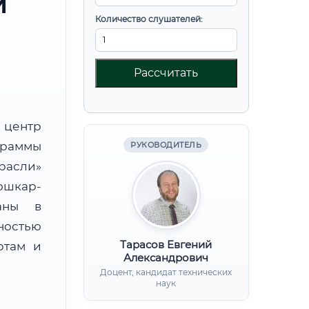
И
Количество слушателей:
Рассчитать
центр
граммы
РУКОВОДИТЕЛЬ
расли»
ошкар-
аны в
ностью
Тарасов Евгений
ртам и
Александрович
Доцент, кандидат технических
наук