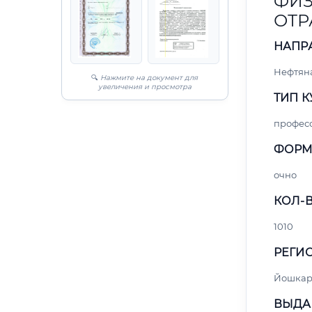
ФИЗ
ОТР
НАПР
Нефтяна
🔍
Нажмите на документ для
увеличения и просмотра
ТИП К
профес
ФОРМ
очно
КОЛ-В
1010
РЕГИО
Йошкар
ВЫДА