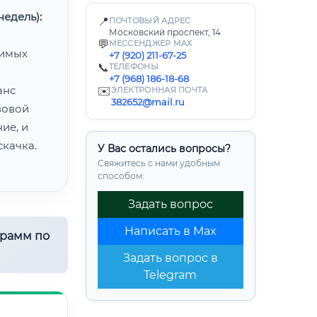
едель):
📍
ПОЧТОВЫЙ АДРЕС
Московский проспект, 14
💬
МЕССЕНДЖЕР MAX
димых
+7 (920) 211-67-25
📞
ТЕЛЕФОНЫ
+7 (968) 186-18-68
анс
✉️
ЭЛЕКТРОННАЯ ПОЧТА
382652@mail.ru
зовой
ие, и
качка.
У Вас остались вопросы?
Свяжитесь с нами удобным
способом:
Задать вопрос
Написать в Max
грамм по
Задать вопрос в
Telegram