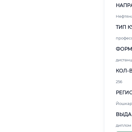
НАПР
Нефтяна
ТИП К
профес
ФОРМ
дистан
КОЛ-В
256
РЕГИО
Йошкар
ВЫДА
диплом 