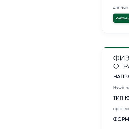
диплом 
Узнать ц
ФИЗ
ОТР
НАПР
Нефтяна
ТИП К
профес
ФОРМ