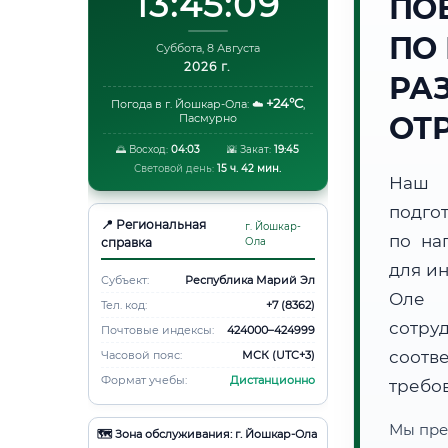
13:45:09
ПО
ПО
Суббота, 8 Августа
2026 г.
РА
+24°C
Погода в г. Йошкар-Ола:
☁️
,
ОТ
Пасмурно
🌅 Восход:
04:03
🌇 Закат:
19:45
Световой день:
15 ч. 42 мин.
Наш 
подго
📍 Региональная
г. Йошкар-
по на
справка
Ола
для и
Субъект:
Республика Марий Эл
Оле 
Тел. код:
+7 (8362)
сотру
Почтовые индексы:
424000–424999
соотв
Часовой пояс:
МСК (UTC+3)
Формат учебы:
Дистанционно
требо
Мы пре
🗺️ Зона обслуживания: г. Йошкар-Ола