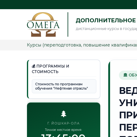
ДОПОЛНИТЕЛЬНОЕ 
дистанционные курсы в госуда
Курсы (переподготовка, повышение квалифика
💰 ПРОГРАММЫ И
СТОИМОСТЬ
🏛 ОБ
Стоимость по программам
ВЕ
обучения "Нефтяная отрасль"
УН
🌲
ПР
Г. ЙОШКАР-ОЛА
ПЕ
Точное местное время: