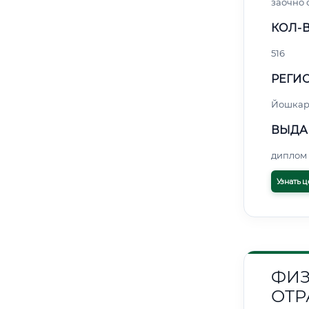
заочно 
КОЛ-В
516
РЕГИО
Йошкар
ВЫДА
диплом 
Узнать ц
ФИЗ
ОТР