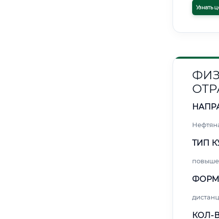
Узнать ц
ФИЗ
ОТР
НАПР
Нефтяна
ТИП К
повыше
ФОРМ
дистан
КОЛ-В