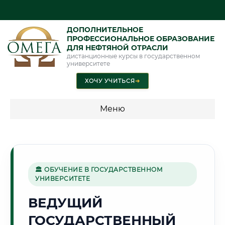
ДОПОЛНИТЕЛЬНОЕ
ПРОФЕССИОНАЛЬНОЕ ОБРАЗОВАНИЕ
ДЛЯ НЕФТЯНОЙ ОТРАСЛИ
дистанционные курсы в государственном
университете
ХОЧУ УЧИТЬСЯ
➜
Меню
💰 ПРОГРАММЫ И СТОИМОСТЬ
Стоимость по программам обучения "Нефтяная отрасль"
🏛 ОБУЧЕНИЕ В ГОСУДАРСТВЕННОМ
УНИВЕРСИТЕТЕ
🏰
ВЕДУЩИЙ
ГОСУДАРСТВЕННЫЙ
Г. РЯЗАНЬ