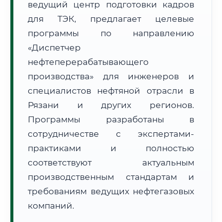
ведущий центр подготовки кадров
для ТЭК, предлагает целевые
программы по направлению
«Диспетчер
нефтеперерабатывающего
🚚
Расчет логистики оригиналов:
производства» для инженеров и
• Маршрут транзита:
~2 724 км
• Экспресс-доставка СДЭК / Почтой:
4–6 рабочих дней
специалистов нефтяной отрасли в
Рязани и других регионов.
📜 Документы и аккредитация
ФИС ФРДО
Программы разработаны в
сотрудничестве с экспертами-
практиками и полностью
🔍
Нажмите на документ для увеличения и просмотра
соответствуют актуальным
производственным стандартам и
требованиям ведущих нефтегазовых
компаний.