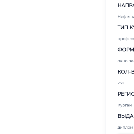
НАПР
Нефтяна
ТИП К
профес
ФОРМ
очно-за
КОЛ-В
256
РЕГИО
Курган
ВЫДА
диплом 