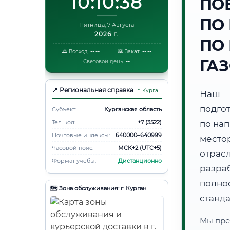
10:10:39
ПО
ПО
Пятница, 7 Августа
2026 г.
ПО
🌅 Восход:
--:--
🌇 Закат:
--:--
ГА
Световой день:
--
📍 Региональная справка
г. Курган
Наш 
подго
Субъект:
Курганская область
Тел. код:
+7 (3522)
по на
Почтовые индексы:
640000–640999
место
Часовой пояс:
МСК+2 (UTC+5)
отра
Формат учебы:
Дистанционно
разра
полно
🗺️ Зона обслуживания: г. Курган
станд
Мы пре