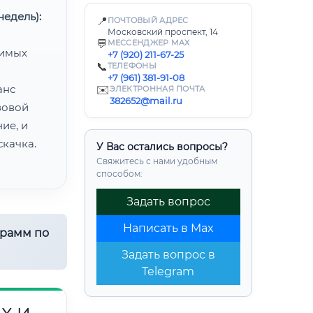
едель):
📍
ПОЧТОВЫЙ АДРЕС
Московский проспект, 14
💬
МЕССЕНДЖЕР MAX
димых
+7 (920) 211-67-25
📞
ТЕЛЕФОНЫ
+7 (961) 381-91-08
анс
✉️
ЭЛЕКТРОННАЯ ПОЧТА
382652@mail.ru
зовой
ие, и
качка.
У Вас остались вопросы?
Свяжитесь с нами удобным
способом:
Задать вопрос
Написать в Max
грамм по
Задать вопрос в
Telegram