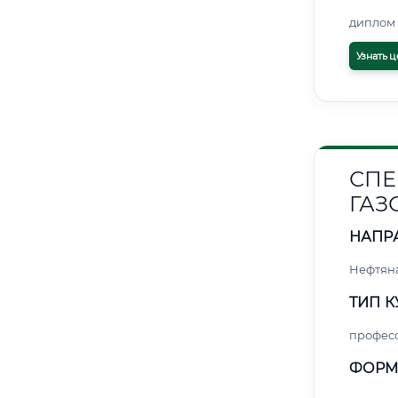
диплом 
Узнать ц
СПЕ
ГАЗ
НАПР
Нефтяна
ТИП К
профес
ФОРМ