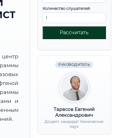
И
Количество слушателей:
ИСТ
Рассчитать
центр
граммы
РУКОВОДИТЕЛЬ
азовых
фтяной
раммы
ками и
Тарасов Евгений
венным
Александрович
аний.
Доцент, кандидат технических
наук