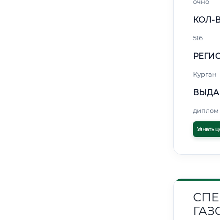
очно
КОЛ-В
516
РЕГИО
Курган
ВЫДА
диплом 
Узнать ц
СПЕ
ГАЗ