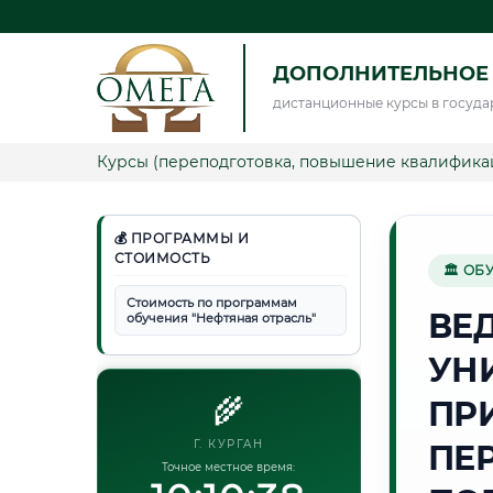
ДОПОЛНИТЕЛЬНОЕ 
дистанционные курсы в госуда
Курсы (переподготовка, повышение квалифика
💰 ПРОГРАММЫ И
СТОИМОСТЬ
🏛 ОБ
Стоимость по программам
ВЕ
обучения "Нефтяная отрасль"
УН
🌾
ПР
Г. КУРГАН
ПЕ
Точное местное время: