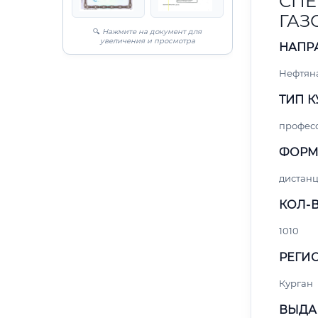
СПЕ
ГАЗ
🔍
Нажмите на документ для
увеличения и просмотра
НАПР
Нефтяна
ТИП К
профес
ФОРМ
дистан
КОЛ-В
1010
РЕГИО
Курган
ВЫДА