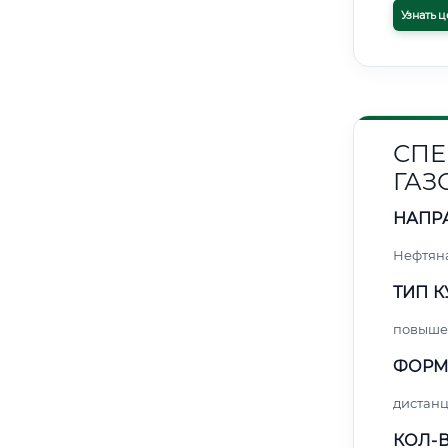
Узнать ц
СПЕ
ГАЗ
НАПР
Нефтяна
ТИП К
повыше
ФОРМ
дистан
КОЛ-В