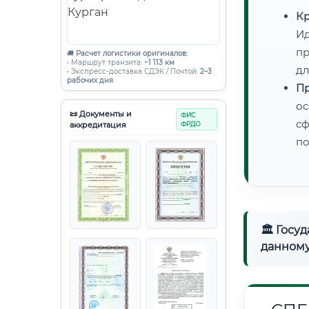
Кр
Ид
пр
🚚
Расчет логистики оригиналов:
• Маршрут транзита:
~1 113 км
дл
• Экспресс-доставка СДЭК / Почтой:
2–3
рабочих дня
Пр
ос
📜 Документы и
ФИС
сф
аккредитация
ФРДО
по
🏛 Госу
данному