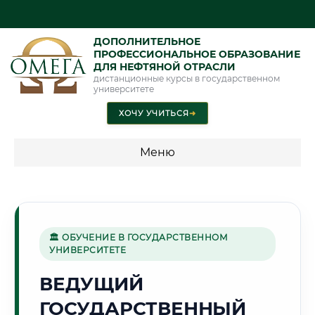
ДОПОЛНИТЕЛЬНОЕ
ПРОФЕССИОНАЛЬНОЕ ОБРАЗОВАНИЕ
ДЛЯ НЕФТЯНОЙ ОТРАСЛИ
дистанционные курсы в государственном
университете
ХОЧУ УЧИТЬСЯ
➜
Меню
💰 ПРОГРАММЫ И СТОИМОСТЬ
Стоимость по программам обучения "Нефтяная отрасль"
🏛 ОБУЧЕНИЕ В ГОСУДАРСТВЕННОМ
УНИВЕРСИТЕТЕ
🚀
ВЕДУЩИЙ
ГОСУДАРСТВЕННЫЙ
Г. КОРОЛЁВ