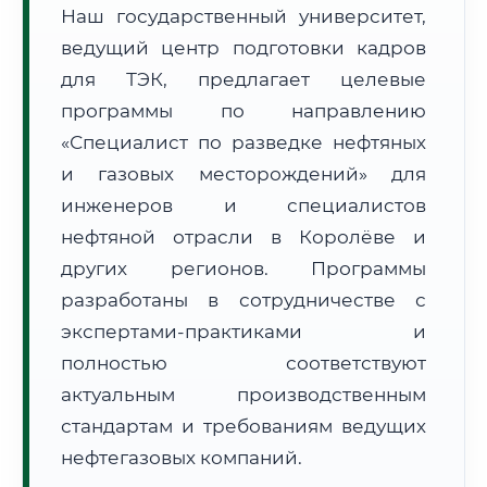
Наш государственный университет,
ведущий центр подготовки кадров
для ТЭК, предлагает целевые
программы по направлению
«Специалист по разведке нефтяных
🚚
Расчет логистики оригиналов:
• Маршрут транзита:
~2 794 км
и газовых месторождений» для
• Экспресс-доставка СДЭК / Почтой:
4–6 рабочих дней
инженеров и специалистов
нефтяной отрасли в Королёве и
📜 Документы и аккредитация
ФИС ФРДО
других регионов. Программы
разработаны в сотрудничестве с
экспертами-практиками и
🔍
Нажмите на документ для увеличения и просмотра
полностью соответствуют
актуальным производственным
стандартам и требованиям ведущих
нефтегазовых компаний.