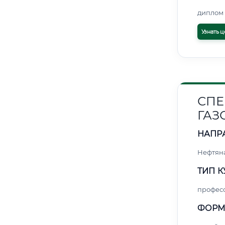
диплом 
Узнать ц
СПЕ
ГАЗ
НАПР
Нефтяна
ТИП К
профес
ФОРМ