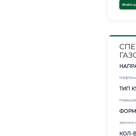
Узнать ц
СПЕ
ГАЗ
НАПР
Нефтяна
ТИП К
повыше
ФОРМ
заочно 
КОЛ-В