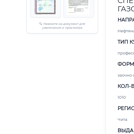
СПЕ
ГАЗ
НАПР
🔍
Нажмите на документ для
увеличения и просмотра
Нефтяна
ТИП К
профес
ФОРМ
заочно 
КОЛ-В
1010
РЕГИО
Чита
ВЫДА