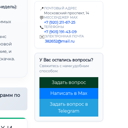
едель):
📍
ПОЧТОВЫЙ АДРЕС
Московский проспект, 14
💬
МЕССЕНДЖЕР MAX
димых
+7 (920) 211-67-25
📞
ТЕЛЕФОНЫ
+7 (905) 191-43-09
анс
✉️
ЭЛЕКТРОННАЯ ПОЧТА
382652@mail.ru
зовой
ие, и
качка.
У Вас остались вопросы?
Свяжитесь с нами удобным
способом:
Задать вопрос
Написать в Max
грамм по
Задать вопрос в
Telegram