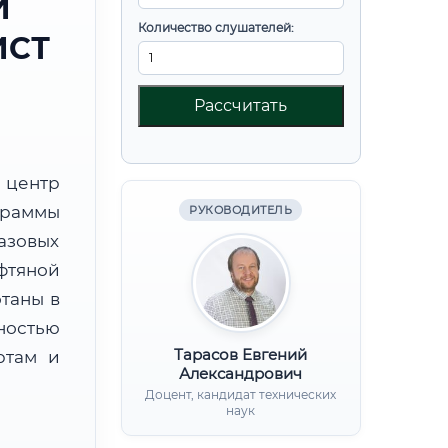
И
Количество слушателей:
ИСТ
Рассчитать
центр
граммы
РУКОВОДИТЕЛЬ
азовых
фтяной
таны в
ностью
Тарасов Евгений
ртам и
Александрович
Доцент, кандидат технических
наук