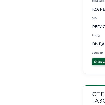
онлайн
КОЛ-В
516
РЕГИО
Чита
ВЫДА
диплом 
Узнать ц
СПЕ
ГАЗ