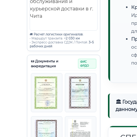
Кр
Ид
пр
дл
🚚
Расчет логистики оригиналов:
Пр
• Маршрут транзита:
~2 030 км
• Экспресс-доставка СДЭК / Почтой:
3–5
ос
рабочих дней
сф
📜 Документы и
ФИС
по
аккредитация
ФРДО
🏛 Госу
данному