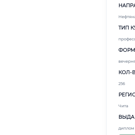
НАПР
Нефтяна
ТИП К
профес
ФОРМ
вечерн
КОЛ-В
256
РЕГИО
Чита
ВЫДА
диплом 