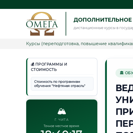
ДОПОЛНИТЕЛЬНОЕ 
дистанционные курсы в госуда
Курсы (переподготовка, повышение квалифика
💰 ПРОГРАММЫ И
СТОИМОСТЬ
🏛 ОБ
Стоимость по программам
ВЕ
обучения "Нефтяная отрасль"
УН
🏔️
ПР
Г. ЧИТА
ПЕ
Точное местное время: