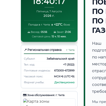
18:40:18
ПО
ПО
Пятница, 7 Августа
2026 г.
ПО
+22°C
Погода в г. Чита:
☀️
,
Ясно
ГА
🌅 Восход:
05:56
🌇 Закат:
21:06
Световой день:
15 ч. 10 мин.
Наш 
подго
📍 Региональная справка
г. Чита
по на
Субъект:
Забайкальский край
место
Тел. код:
+7 (3022)
отрас
Почтовые индексы:
672000–672999
Часовой пояс:
МСК+6 (UTC+9)
сотру
Формат учебы:
Дистанционно
соотв
требо
🗺️ Зона обслуживания: г. Чита
Мы пре