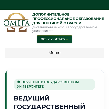
ДОПОЛНИТЕЛЬНОЕ
ПРОФЕССИОНАЛЬНОЕ ОБРАЗОВАНИЕ
ДЛЯ НЕФТЯНОЙ ОТРАСЛИ
дистанционные курсы в государственном
университете
ХОЧУ УЧИТЬСЯ
➜
Меню
💰 ПРОГРАММЫ И СТОИМОСТЬ
Стоимость по программам обучения "Нефтяная отрасль"
🏛 ОБУЧЕНИЕ В ГОСУДАРСТВЕННОМ
УНИВЕРСИТЕТЕ
⚙️
ВЕДУЩИЙ
ГОСУДАРСТВЕННЫЙ
Г. ИЖЕВСК