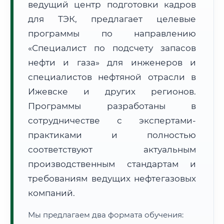
ведущий центр подготовки кадров
для ТЭК, предлагает целевые
программы по направлению
«Специалист по подсчету запасов
нефти и газа» для инженеров и
🚚
Расчет логистики оригиналов:
специалистов нефтяной отрасли в
• Маршрут транзита:
~1 848 км
• Экспресс-доставка СДЭК / Почтой:
3–5 рабочих дней
Ижевске и других регионов.
Программы разработаны в
📜 Документы и аккредитация
ФИС ФРДО
сотрудничестве с экспертами-
практиками и полностью
соответствуют актуальным
🔍
Нажмите на документ для увеличения и просмотра
производственным стандартам и
требованиям ведущих нефтегазовых
компаний.
Мы предлагаем два формата обучения: