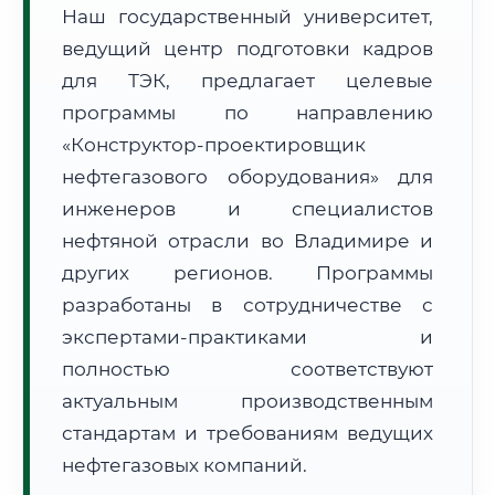
Наш государственный университет,
ведущий центр подготовки кадров
для ТЭК, предлагает целевые
программы по направлению
«Конструктор-проектировщик
🚚
Расчет логистики оригиналов:
• Маршрут транзита:
~2 633 км
нефтегазового оборудования» для
• Экспресс-доставка СДЭК / Почтой:
4–6 рабочих дней
инженеров и специалистов
нефтяной отрасли во Владимире и
📜 Документы и аккредитация
ФИС ФРДО
других регионов. Программы
разработаны в сотрудничестве с
экспертами-практиками и
🔍
Нажмите на документ для увеличения и просмотра
полностью соответствуют
актуальным производственным
стандартам и требованиям ведущих
нефтегазовых компаний.