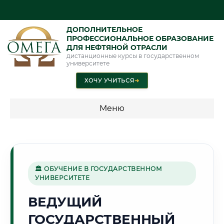
ДОПОЛНИТЕЛЬНОЕ
ПРОФЕССИОНАЛЬНОЕ ОБРАЗОВАНИЕ
ДЛЯ НЕФТЯНОЙ ОТРАСЛИ
дистанционные курсы в государственном
университете
ХОЧУ УЧИТЬСЯ
➜
Меню
💰 ПРОГРАММЫ И СТОИМОСТЬ
Стоимость по программам обучения "Нефтяная отрасль"
🏛 ОБУЧЕНИЕ В ГОСУДАРСТВЕННОМ
УНИВЕРСИТЕТЕ
⛪
ВЕДУЩИЙ
ГОСУДАРСТВЕННЫЙ
Г. ВЛАДИМИР