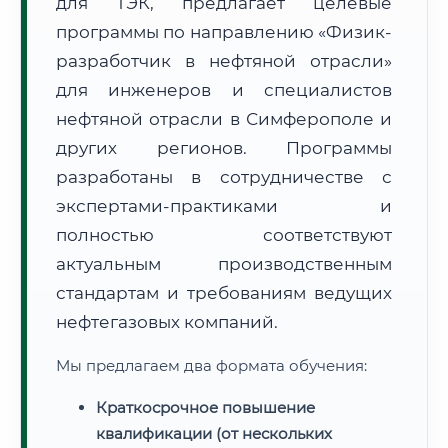
для ТЭК, предлагает целевые
программы по направлению «Физик-
разработчик в нефтяной отрасли»
для инженеров и специалистов
нефтяной отрасли в Симферополе и
🚚
Расчет логистики оригиналов:
других регионов. Программы
• Маршрут транзита:
~3 582 км
• Экспресс-доставка СДЭК / Почтой:
5–7 рабочих дней
разработаны в сотрудничестве с
экспертами-практиками и
📜 Документы и аккредитация
ФИС ФРДО
полностью соответствуют
актуальным производственным
стандартам и требованиям ведущих
🔍
Нажмите на документ для увеличения и просмотра
нефтегазовых компаний.
Мы предлагаем два формата обучения:
Краткосрочное повышение
квалификации (от нескольких