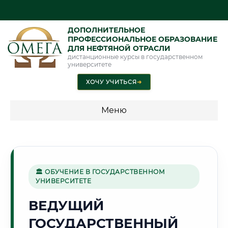
ДОПОЛНИТЕЛЬНОЕ
ПРОФЕССИОНАЛЬНОЕ ОБРАЗОВАНИЕ
ДЛЯ НЕФТЯНОЙ ОТРАСЛИ
дистанционные курсы в государственном
университете
ХОЧУ УЧИТЬСЯ
➜
Меню
💰 ПРОГРАММЫ И СТОИМОСТЬ
Стоимость по программам обучения "Нефтяная отрасль"
🏛 ОБУЧЕНИЕ В ГОСУДАРСТВЕННОМ
УНИВЕРСИТЕТЕ
🌞
ВЕДУЩИЙ
ГОСУДАРСТВЕННЫЙ
Г. СИМФЕРОПОЛЬ