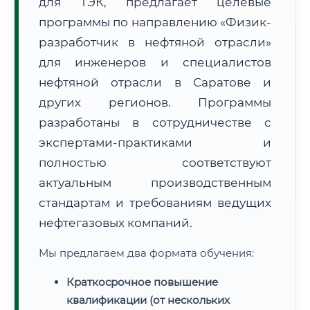
для ТЭК, предлагает целевые
программы по направлению «Физик-
разработчик в нефтяной отрасли»
для инженеров и специалистов
нефтяной отрасли в Саратове и
🚚
Расчет логистики оригиналов:
других регионов. Программы
• Маршрут транзита:
~2 457 км
• Экспресс-доставка СДЭК / Почтой:
4–6 рабочих дней
разработаны в сотрудничестве с
экспертами-практиками и
📜 Документы и аккредитация
ФИС ФРДО
полностью соответствуют
актуальным производственным
стандартам и требованиям ведущих
🔍
Нажмите на документ для увеличения и просмотра
нефтегазовых компаний.
Мы предлагаем два формата обучения:
Краткосрочное повышение
квалификации (от нескольких