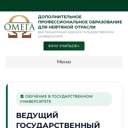
ДОПОЛНИТЕЛЬНОЕ
ПРОФЕССИОНАЛЬНОЕ ОБРАЗОВАНИЕ
ДЛЯ НЕФТЯНОЙ ОТРАСЛИ
дистанционные курсы в государственном
университете
ХОЧУ УЧИТЬСЯ
➜
Меню
💰 ПРОГРАММЫ И СТОИМОСТЬ
Стоимость по программам обучения "Нефтяная отрасль"
🏛 ОБУЧЕНИЕ В ГОСУДАРСТВЕННОМ
УНИВЕРСИТЕТЕ
🌾
ВЕДУЩИЙ
ГОСУДАРСТВЕННЫЙ
Г. САРАТОВ