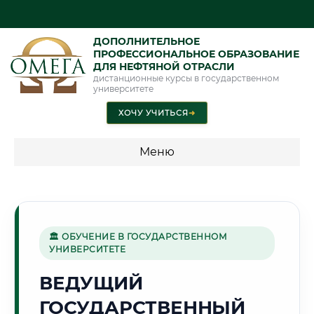
ДОПОЛНИТЕЛЬНОЕ
ПРОФЕССИОНАЛЬНОЕ ОБРАЗОВАНИЕ
ДЛЯ НЕФТЯНОЙ ОТРАСЛИ
дистанционные курсы в государственном
университете
ХОЧУ УЧИТЬСЯ
➜
Меню
💰 ПРОГРАММЫ И СТОИМОСТЬ
Стоимость по программам обучения "Нефтяная отрасль"
🏛 ОБУЧЕНИЕ В ГОСУДАРСТВЕННОМ
УНИВЕРСИТЕТЕ
🛢️
ВЕДУЩИЙ
ГОСУДАРСТВЕННЫЙ
Г. НИЖНЕВАРТОВСК