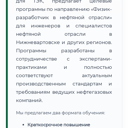
для ТЭК, предлагает целевые
программы по направлению «Физик-
разработчик в нефтяной отрасли»
для инженеров и специалистов
нефтяной отрасли в
🚚
Расчет логистики оригиналов:
Нижневартовске и других регионов.
• Маршрут транзита:
~755 км
• Экспресс-доставка СДЭК / Почтой:
1–2 рабочих дня
Программы разработаны в
сотрудничестве с экспертами-
📜 Документы и аккредитация
ФИС ФРДО
практиками и полностью
соответствуют актуальным
производственным стандартам и
🔍
Нажмите на документ для увеличения и просмотра
требованиям ведущих нефтегазовых
компаний.
Мы предлагаем два формата обучения:
Краткосрочное повышение