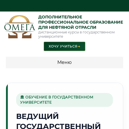
ДОПОЛНИТЕЛЬНОЕ
ПРОФЕССИОНАЛЬНОЕ ОБРАЗОВАНИЕ
ДЛЯ НЕФТЯНОЙ ОТРАСЛИ
дистанционные курсы в государственном
университете
ХОЧУ УЧИТЬСЯ
➜
Меню
💰 ПРОГРАММЫ И СТОИМОСТЬ
Стоимость по программам обучения "Нефтяная отрасль"
🏛 ОБУЧЕНИЕ В ГОСУДАРСТВЕННОМ
УНИВЕРСИТЕТЕ
🌻
ВЕДУЩИЙ
ГОСУДАРСТВЕННЫЙ
Г. КРАСНОДАР