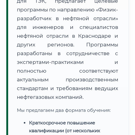
для ТЭК, предлагает целевые
программы по направлению «Физик-
разработчик в нефтяной отрасли»
для инженеров и специалистов
нефтяной отрасли в Краснодаре и
🚚
Расчет логистики оригиналов:
других регионов. Программы
• Маршрут транзита:
~3 266 км
• Экспресс-доставка СДЭК / Почтой:
5–7 рабочих дней
разработаны в сотрудничестве с
экспертами-практиками и
📜 Документы и аккредитация
ФИС ФРДО
полностью соответствуют
актуальным производственным
стандартам и требованиям ведущих
🔍
Нажмите на документ для увеличения и просмотра
нефтегазовых компаний.
Мы предлагаем два формата обучения:
Краткосрочное повышение
квалификации (от нескольких