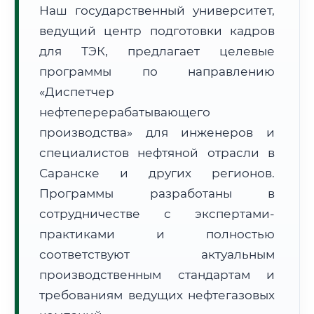
Наш государственный университет,
ведущий центр подготовки кадров
для ТЭК, предлагает целевые
программы по направлению
«Диспетчер
🚚
Расчет логистики оригиналов:
• Маршрут транзита:
~2 404 км
нефтеперерабатывающего
• Экспресс-доставка СДЭК / Почтой:
3–5 рабочих дней
производства» для инженеров и
специалистов нефтяной отрасли в
📜 Документы и аккредитация
ФИС ФРДО
Саранске и других регионов.
Программы разработаны в
сотрудничестве с экспертами-
🔍
Нажмите на документ для увеличения и просмотра
практиками и полностью
соответствуют актуальным
производственным стандартам и
требованиям ведущих нефтегазовых