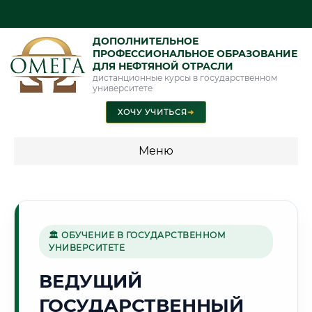
ДОПОЛНИТЕЛЬНОЕ
ПРОФЕССИОНАЛЬНОЕ ОБРАЗОВАНИЕ
ДЛЯ НЕФТЯНОЙ ОТРАСЛИ
дистанционные курсы в государственном
университете
ХОЧУ УЧИТЬСЯ
➜
Меню
💰 ПРОГРАММЫ И СТОИМОСТЬ
Стоимость по программам обучения "Нефтяная отрасль"
🏛 ОБУЧЕНИЕ В ГОСУДАРСТВЕННОМ
УНИВЕРСИТЕТЕ
🌿
ВЕДУЩИЙ
ГОСУДАРСТВЕННЫЙ
Г. САРАНСК