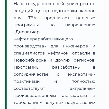
Наш государственный университет,
ведущий центр подготовки кадров
для ТЭК, предлагает целевые
программы по направлению
«Диспетчер
🚚
Расчет логистики оригиналов:
• Маршрут транзита:
~2 км
нефтеперерабатывающего
• Экспресс-доставка СДЭК / Почтой:
1 рабочий день
производства» для инженеров и
специалистов нефтяной отрасли в
📜 Документы и аккредитация
ФИС ФРДО
Новосибирске и других регионов.
Программы разработаны в
сотрудничестве с экспертами-
🔍
Нажмите на документ для увеличения и просмотра
практиками и полностью
соответствуют актуальным
производственным стандартам и
требованиям ведущих нефтегазовых