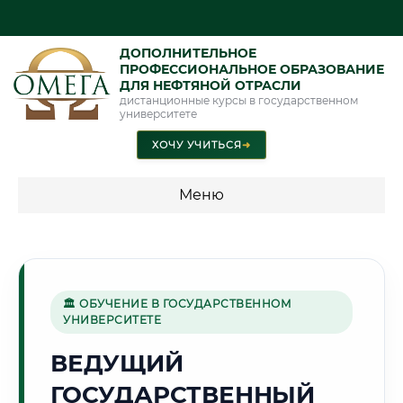
ДОПОЛНИТЕЛЬНОЕ
ПРОФЕССИОНАЛЬНОЕ ОБРАЗОВАНИЕ
ДЛЯ НЕФТЯНОЙ ОТРАСЛИ
дистанционные курсы в государственном
университете
ХОЧУ УЧИТЬСЯ
➜
Меню
💰 ПРОГРАММЫ И СТОИМОСТЬ
Стоимость по программам обучения "Нефтяная отрасль"
🏛 ОБУЧЕНИЕ В ГОСУДАРСТВЕННОМ
УНИВЕРСИТЕТЕ
🏙️
ВЕДУЩИЙ
ГОСУДАРСТВЕННЫЙ
Г. НОВОСИБИРСК