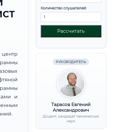
И
Количество слушателей:
ИСТ
Рассчитать
центр
граммы
РУКОВОДИТЕЛЬ
азовых
фтяной
граммы
ками и
Тарасов Евгений
венным
Александрович
аний.
Доцент, кандидат технических
наук