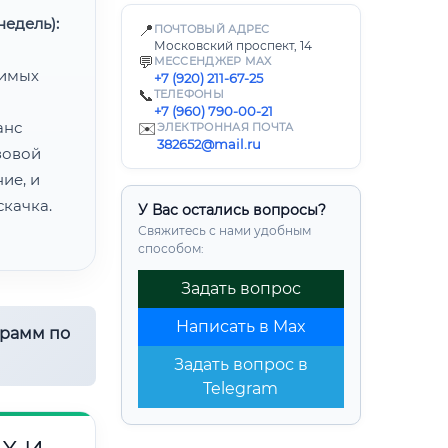
едель):
📍
ПОЧТОВЫЙ АДРЕС
Московский проспект, 14
💬
МЕССЕНДЖЕР MAX
димых
+7 (920) 211-67-25
📞
ТЕЛЕФОНЫ
+7 (960) 790-00-21
анс
✉️
ЭЛЕКТРОННАЯ ПОЧТА
382652@mail.ru
зовой
ие, и
качка.
У Вас остались вопросы?
Свяжитесь с нами удобным
способом:
Задать вопрос
Написать в Max
грамм по
Задать вопрос в
Telegram