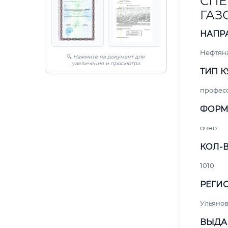
СПЕ
ГАЗ
НАПР
Нефтяна
🔍
Нажмите на документ для
увеличения и просмотра
ТИП К
профес
ФОРМ
очно
КОЛ-В
1010
РЕГИО
Ульянов
ВЫДА