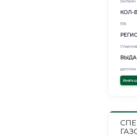
онлайн
КОЛ-В
516
РЕГИО
Ульянов
ВЫДА
диплом 
Узнать ц
СПЕ
ГАЗ