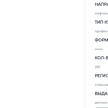
НАПР
Нефтяна
ТИП К
профес
ФОРМ
очно
КОЛ-В
256
РЕГИО
Ульянов
ВЫДА
диплом 