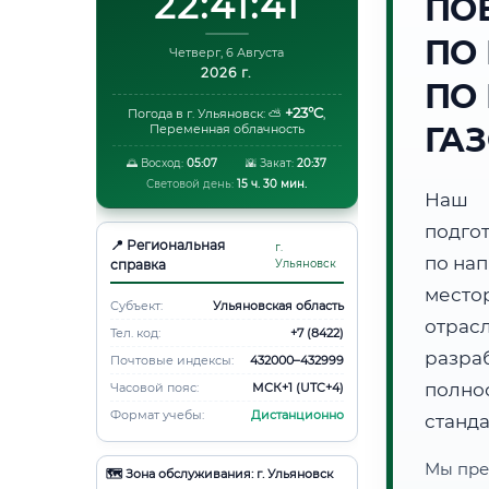
22:41:42
ПО
ПО
Четверг, 6 Августа
2026 г.
ПО
+23°C
Погода в г. Ульяновск:
⛅
,
ГА
Переменная облачность
🌅 Восход:
05:07
🌇 Закат:
20:37
Световой день:
15 ч. 30 мин.
Наш 
подго
📍 Региональная
г.
по на
справка
Ульяновск
место
Субъект:
Ульяновская область
отрас
Тел. код:
+7 (8422)
разра
Почтовые индексы:
432000–432999
полно
Часовой пояс:
МСК+1 (UTC+4)
Формат учебы:
Дистанционно
станд
Мы пре
🗺️ Зона обслуживания: г. Ульяновск