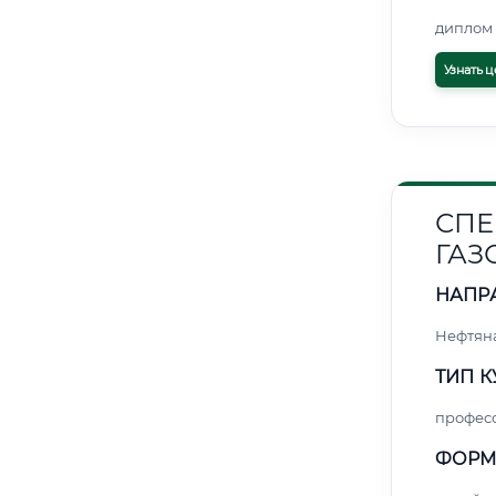
диплом 
Узнать ц
СПЕ
ГАЗ
НАПР
Нефтяна
ТИП К
профес
ФОРМ