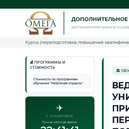
ДОПОЛНИТЕЛЬНОЕ 
дистанционные курсы в госуда
Курсы (переподготовка, повышение квалифика
💰 ПРОГРАММЫ И
СТОИМОСТЬ
🏛 ОБ
Стоимость по программам
ВЕ
обучения "Нефтяная отрасль"
УН
✈️
ПР
Г. УЛЬЯНОВСК
ПЕ
Точное местное время: