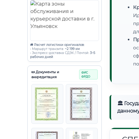
Кр
Ид
пр
дл
Пр
🚚
Расчет логистики оригиналов:
ос
• Маршрут транзита:
~2 199 км
• Экспресс-доставка СДЭК / Почтой:
3–5
сф
рабочих дней
по
📜 Документы и
ФИС
аккредитация
ФРДО
🏛 Госу
данному