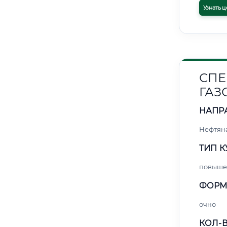
Узнать ц
СПЕ
ГАЗ
НАПР
Нефтяна
ТИП К
повыше
ФОРМ
очно
КОЛ-В