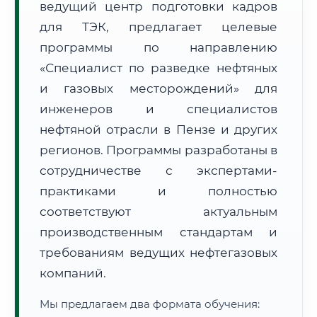
ведущий центр подготовки кадров
для ТЭК, предлагает целевые
программы по направлению
«Специалист по разведке нефтяных
и газовых месторождений» для
🚚
Расчет логистики оригиналов:
инженеров и специалистов
• Маршрут транзита:
~2 450 км
• Экспресс-доставка СДЭК / Почтой:
4–6 рабочих дней
нефтяной отрасли в Пензе и других
регионов. Программы разработаны в
📜 Документы и аккредитация
ФИС ФРДО
сотрудничестве с экспертами-
практиками и полностью
соответствуют актуальным
🔍
Нажмите на документ для увеличения и просмотра
производственным стандартам и
требованиям ведущих нефтегазовых
компаний.
Мы предлагаем два формата обучения: