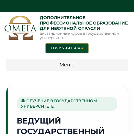
ДОПОЛНИТЕЛЬНОЕ
ПРОФЕССИОНАЛЬНОЕ ОБРАЗОВАНИЕ
ДЛЯ НЕФТЯНОЙ ОТРАСЛИ
дистанционные курсы в государственном
университете
ХОЧУ УЧИТЬСЯ
➜
Меню
💰 ПРОГРАММЫ И СТОИМОСТЬ
Стоимость по программам обучения "Нефтяная отрасль"
🏛 ОБУЧЕНИЕ В ГОСУДАРСТВЕННОМ
УНИВЕРСИТЕТЕ
🌳
ВЕДУЩИЙ
ГОСУДАРСТВЕННЫЙ
Г. ПЕНЗА