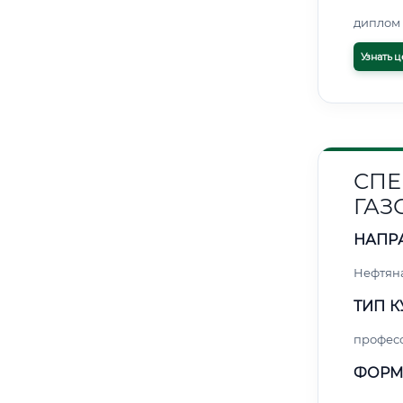
диплом 
Узнать ц
СПЕ
ГАЗ
НАПР
Нефтяна
ТИП К
профес
ФОРМ