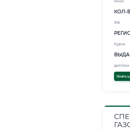
очно
КОЛ-В
516
РЕГИО
Курск
ВЫДА
диплом 
Узнать ц
СПЕ
ГАЗ