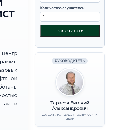
И
Количество слушателей:
ИСТ
Рассчитать
центр
граммы
РУКОВОДИТЕЛЬ
азовых
фтяной
ботаны
ностью
Тарасов Евгений
ртам и
Александрович
Доцент, кандидат технических
наук