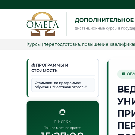
ДОПОЛНИТЕЛЬНОЕ 
дистанционные курсы в госуда
Курсы (переподготовка, повышение квалифика
💰 ПРОГРАММЫ И
СТОИМОСТЬ
🏛 ОБ
Стоимость по программам
ВЕ
обучения "Нефтяная отрасль"
УН
🌻
ПР
Г. КУРСК
ПЕ
Точное местное время: