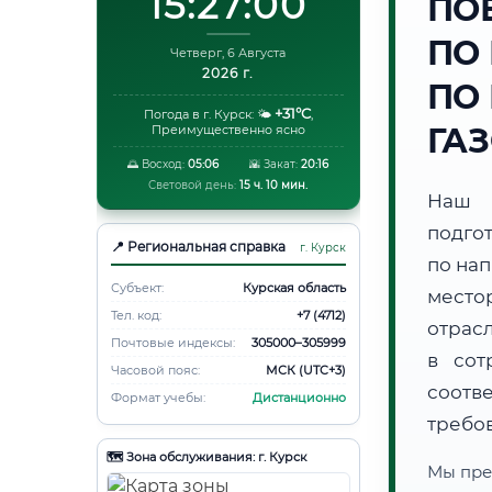
15:27:01
ПО
ПО
Четверг, 6 Августа
2026 г.
ПО
+31°C
Погода в г. Курск:
🌤️
,
ГА
Преимущественно ясно
🌅 Восход:
05:06
🌇 Закат:
20:16
Световой день:
15 ч. 10 мин.
Наш 
подго
📍 Региональная справка
г. Курск
по на
Субъект:
Курская область
место
Тел. код:
+7 (4712)
отрас
Почтовые индексы:
305000–305999
в сот
Часовой пояс:
МСК (UTC+3)
соотв
Формат учебы:
Дистанционно
требо
🗺️ Зона обслуживания: г. Курск
Мы пре