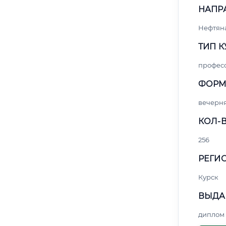
НАПР
Нефтяна
ТИП К
профес
ФОРМ
вечерн
КОЛ-В
256
РЕГИО
Курск
ВЫДА
диплом 