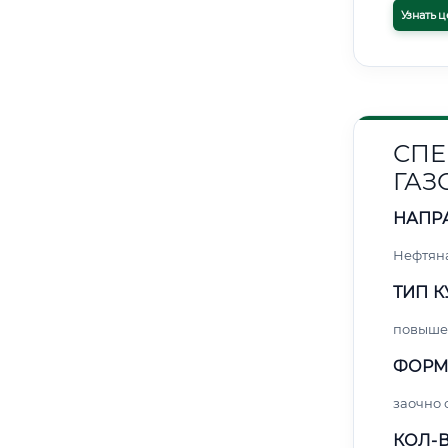
Узнать ц
СПЕ
ГАЗ
НАПР
Нефтяна
ТИП К
повыше
ФОРМ
заочно 
КОЛ-В