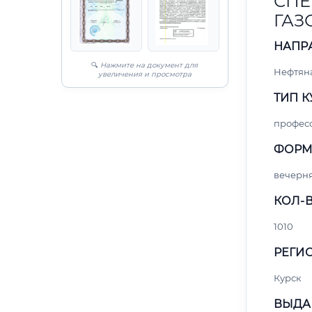
СПЕ
ГАЗ
НАПР
🔍
Нажмите на документ для
Нефтяна
увеличения и просмотра
ТИП К
профес
ФОРМ
вечерн
КОЛ-В
1010
РЕГИО
Курск
ВЫДА