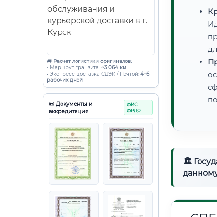
Кр
Ид
пр
дл
Пр
🚚
Расчет логистики оригиналов:
• Маршрут транзита:
~3 064 км
ос
• Экспресс-доставка СДЭК / Почтой:
4–6
рабочих дней
сф
по
📜 Документы и
ФИС
аккредитация
ФРДО
🏛 Госу
данному