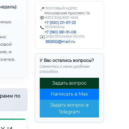
едель):
📍
ПОЧТОВЫЙ АДРЕС
Московский проспект, 14
💬
МЕССЕНДЖЕР MAX
димых
+7 (920) 211-67-25
📞
ТЕЛЕФОНЫ
+7 (961) 381-91-08
анс
✉️
ЭЛЕКТРОННАЯ ПОЧТА
382652@mail.ru
зовой
ие, и
качка.
У Вас остались вопросы?
Свяжитесь с нами удобным
способом:
Задать вопрос
Написать в Max
грамм по
Задать вопрос в
Telegram