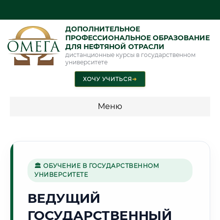
ДОПОЛНИТЕЛЬНОЕ
ПРОФЕССИОНАЛЬНОЕ ОБРАЗОВАНИЕ
ДЛЯ НЕФТЯНОЙ ОТРАСЛИ
дистанционные курсы в государственном
университете
ХОЧУ УЧИТЬСЯ
➜
Меню
💰 ПРОГРАММЫ И СТОИМОСТЬ
Стоимость по программам обучения "Нефтяная отрасль"
🏛 ОБУЧЕНИЕ В ГОСУДАРСТВЕННОМ
УНИВЕРСИТЕТЕ
🌲
ВЕДУЩИЙ
ГОСУДАРСТВЕННЫЙ
Г. КРАСНОЯРСК