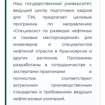
Наш государственный университет,
ведущий центр подготовки кадров
для ТЭК, предлагает целевые
программы по направлению
«Специалист по разведке нефтяных
🚚
Расчет логистики оригиналов:
• Маршрут транзита:
~638 км
и газовых месторождений» для
• Экспресс-доставка СДЭК / Почтой:
1–2 рабочих дня
инженеров и специалистов
нефтяной отрасли в Красноярске и
📜 Документы и аккредитация
ФИС ФРДО
других регионов. Программы
разработаны в сотрудничестве с
экспертами-практиками и
🔍
Нажмите на документ для увеличения и просмотра
полностью соответствуют
актуальным производственным
стандартам и требованиям ведущих
нефтегазовых компаний.