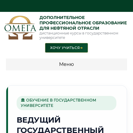
ДОПОЛНИТЕЛЬНОЕ
ПРОФЕССИОНАЛЬНОЕ ОБРАЗОВАНИЕ
ДЛЯ НЕФТЯНОЙ ОТРАСЛИ
дистанционные курсы в государственном
университете
ХОЧУ УЧИТЬСЯ
➜
Меню
💰 ПРОГРАММЫ И СТОИМОСТЬ
Стоимость по программам обучения "Нефтяная отрасль"
🏛 ОБУЧЕНИЕ В ГОСУДАРСТВЕННОМ
УНИВЕРСИТЕТЕ
🏰
ВЕДУЩИЙ
ГОСУДАРСТВЕННЫЙ
Г. РЯЗАНЬ