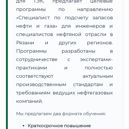
для ТЭК, предлагает целевые
программы по направлению
«Специалист по подсчету запасов
нефти и газа» для инженеров и
специалистов нефтяной отрасли в
🚚
Расчет логистики оригиналов:
Рязани и других регионов.
• Маршрут транзита:
~2 724 км
• Экспресс-доставка СДЭК / Почтой:
4–6 рабочих дней
Программы разработаны в
сотрудничестве с экспертами-
📜 Документы и аккредитация
ФИС ФРДО
практиками и полностью
соответствуют актуальным
производственным стандартам и
🔍
Нажмите на документ для увеличения и просмотра
требованиям ведущих нефтегазовых
компаний.
Мы предлагаем два формата обучения:
Краткосрочное повышение