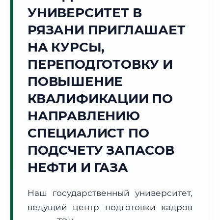
Точное местное время:
УНИВЕРСИТЕТ В
19:34:21
РЯЗАНИ ПРИГЛАШАЕТ
Суббота, 8 Августа
НА КУРСЫ,
2026 г.
ПЕРЕПОДГОТОВКУ И
+25°C
Погода в г. Рязань:
☁️
,
Пасмурно
ПОВЫШЕНИЕ
🌅 Восход:
04:44
🌇 Закат:
20:09
Световой день:
15 ч. 25 мин.
КВАЛИФИКАЦИИ ПО
НАПРАВЛЕНИЮ
📍 Региональная справка
г. Рязань
СПЕЦИАЛИСТ ПО
Субъект:
Рязанская область
ПОДСЧЕТУ ЗАПАСОВ
Тел. код:
+7 (4912)
Почтовые индексы:
390000–390999
НЕФТИ И ГАЗА
Часовой пояс:
МСК (UTC+3)
Формат учебы:
Дистанционно
Наш государственный университет,
ведущий центр подготовки кадров
🗺️ Зона обслуживания: г. Рязань