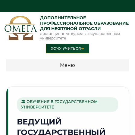
ДОПОЛНИТЕЛЬНОЕ
ПРОФЕССИОНАЛЬНОЕ ОБРАЗОВАНИЕ
ДЛЯ НЕФТЯНОЙ ОТРАСЛИ
дистанционные курсы в государственном
университете
ХОЧУ УЧИТЬСЯ
➜
Меню
💰 ПРОГРАММЫ И СТОИМОСТЬ
Стоимость по программам обучения "Нефтяная отрасль"
🏛 ОБУЧЕНИЕ В ГОСУДАРСТВЕННОМ
УНИВЕРСИТЕТЕ
🔩
ВЕДУЩИЙ
ГОСУДАРСТВЕННЫЙ
Г. НОВОКУЗНЕЦК