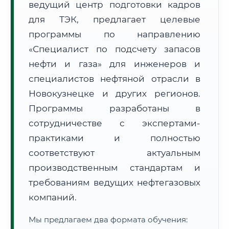
ведущий центр подготовки кадров
для ТЭК, предлагает целевые
программы по направлению
«Специалист по подсчету запасов
нефти и газа» для инженеров и
🚚
Расчет логистики оригиналов:
специалистов нефтяной отрасли в
• Маршрут транзита:
~307 км
• Экспресс-доставка СДЭК / Почтой:
1–2 рабочих дня
Новокузнецке и других регионов.
Программы разработаны в
📜 Документы и аккредитация
ФИС ФРДО
сотрудничестве с экспертами-
практиками и полностью
соответствуют актуальным
🔍
Нажмите на документ для увеличения и просмотра
производственным стандартам и
требованиям ведущих нефтегазовых
компаний.
Мы предлагаем два формата обучения: