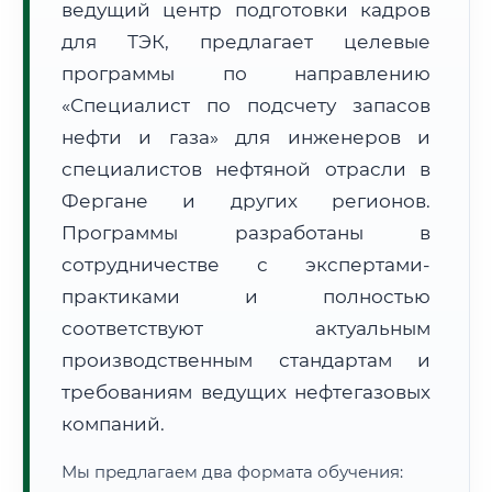
ведущий центр подготовки кадров
для ТЭК, предлагает целевые
программы по направлению
«Специалист по подсчету запасов
нефти и газа» для инженеров и
🚚
Расчет логистики оригиналов:
специалистов нефтяной отрасли в
• Маршрут транзита:
~1 826 км
• Экспресс-доставка СДЭК / Почтой:
3–5 рабочих дней
Фергане и других регионов.
Программы разработаны в
📜 Документы и аккредитация
ФИС ФРДО
сотрудничестве с экспертами-
практиками и полностью
соответствуют актуальным
🔍
Нажмите на документ для увеличения и просмотра
производственным стандартам и
требованиям ведущих нефтегазовых
компаний.
Мы предлагаем два формата обучения: