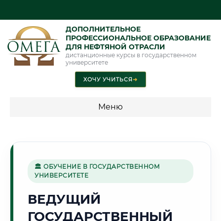
ДОПОЛНИТЕЛЬНОЕ
ПРОФЕССИОНАЛЬНОЕ ОБРАЗОВАНИЕ
ДЛЯ НЕФТЯНОЙ ОТРАСЛИ
дистанционные курсы в государственном
университете
ХОЧУ УЧИТЬСЯ
➜
Меню
💰 ПРОГРАММЫ И СТОИМОСТЬ
Стоимость по программам обучения "Нефтяная отрасль"
🏛 ОБУЧЕНИЕ В ГОСУДАРСТВЕННОМ
УНИВЕРСИТЕТЕ
🌿
ВЕДУЩИЙ
ГОСУДАРСТВЕННЫЙ
Г. ФЕРГАНА