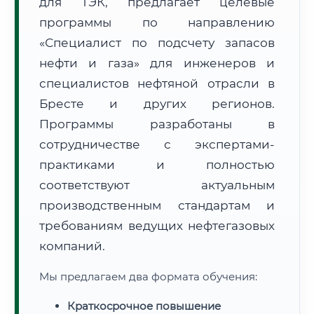
для ТЭК, предлагает целевые
программы по направлению
«Специалист по подсчету запасов
нефти и газа» для инженеров и
специалистов нефтяной отрасли в
🚚
Расчет логистики оригиналов:
Бресте и других регионов.
• Маршрут транзита:
~3 805 км
• Экспресс-доставка СДЭК / Почтой:
5–7 рабочих дней
Программы разработаны в
сотрудничестве с экспертами-
📜 Документы и аккредитация
ФИС ФРДО
практиками и полностью
соответствуют актуальным
производственным стандартам и
🔍
Нажмите на документ для увеличения и просмотра
требованиям ведущих нефтегазовых
компаний.
Мы предлагаем два формата обучения:
Краткосрочное повышение