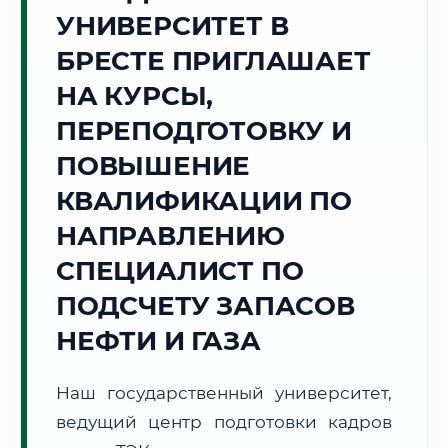
Точное местное время:
УНИВЕРСИТЕТ В
22:44:35
БРЕСТЕ ПРИГЛАШАЕТ
Пятница, 7 Августа
НА КУРСЫ,
2026 г.
ПЕРЕПОДГОТОВКУ И
+19°C
Погода в г. Брест:
☀️
,
Ясно
ПОВЫШЕНИЕ
🌅 Восход:
05:56
🌇 Закат:
21:05
Световой день:
15 ч. 9 мин.
КВАЛИФИКАЦИИ ПО
НАПРАВЛЕНИЮ
📍 Региональная справка
г. Брест
СПЕЦИАЛИСТ ПО
Субъект:
Республика Беларусь
ПОДСЧЕТУ ЗАПАСОВ
Тел. код:
+375 (162)
Почтовые индексы:
224000–224033
НЕФТИ И ГАЗА
Часовой пояс:
UTC+3
Формат учебы:
Дистанционно
Наш государственный университет,
ведущий центр подготовки кадров
🗺️ Зона обслуживания: г. Брест