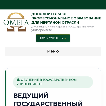
ДОПОЛНИТЕЛЬНОЕ
ПРОФЕССИОНАЛЬНОЕ ОБРАЗОВАНИЕ
ДЛЯ НЕФТЯНОЙ ОТРАСЛИ
дистанционные курсы в государственном
университете
ХОЧУ УЧИТЬСЯ
➜
Меню
💰 ПРОГРАММЫ И СТОИМОСТЬ
Стоимость по программам обучения "Нефтяная отрасль"
🏛 ОБУЧЕНИЕ В ГОСУДАРСТВЕННОМ
УНИВЕРСИТЕТЕ
🏯
ВЕДУЩИЙ
ГОСУДАРСТВЕННЫЙ
Г. БРЕСТ