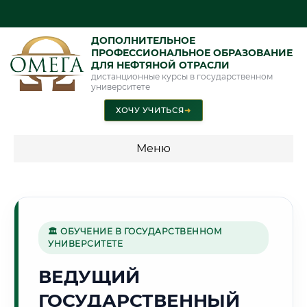
ДОПОЛНИТЕЛЬНОЕ
ПРОФЕССИОНАЛЬНОЕ ОБРАЗОВАНИЕ
ДЛЯ НЕФТЯНОЙ ОТРАСЛИ
дистанционные курсы в государственном
университете
ХОЧУ УЧИТЬСЯ
➜
Меню
💰 ПРОГРАММЫ И СТОИМОСТЬ
Стоимость по программам обучения "Нефтяная отрасль"
🏛 ОБУЧЕНИЕ В ГОСУДАРСТВЕННОМ
УНИВЕРСИТЕТЕ
🌾
ВЕДУЩИЙ
ГОСУДАРСТВЕННЫЙ
Г. ТАМБОВ