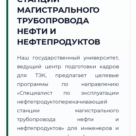
МАГИСТРАЛЬНОГО
ТРУБОПРОВОДА
НЕФТИ И
НЕФТЕПРОДУКТОВ
🚚
Расчет логистики оригиналов:
• Маршрут транзита:
~2 691 км
• Экспресс-доставка СДЭК / Почтой:
4–6 рабочих дней
Наш государственный университет,
ведущий центр подготовки кадров
📜 Документы и аккредитация
ФИС ФРДО
для ТЭК, предлагает целевые
программы по направлению
«Специалист по эксплуатации
🔍
Нажмите на документ для увеличения и просмотра
нефтепродуктоперекачивающей
станции магистрального
трубопровода нефти и
нефтепродуктов» для инженеров и