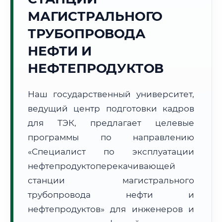
МАГИСТРАЛЬНОГО
ТРУБОПРОВОДА
НЕФТИ И
НЕФТЕПРОДУКТОВ
🚚
Расчет логистики оригиналов:
• Маршрут транзита:
~1 988 км
• Экспресс-доставка СДЭК / Почтой:
3–5 рабочих дней
Наш государственный университет,
ведущий центр подготовки кадров
📜 Документы и аккредитация
ФИС ФРДО
для ТЭК, предлагает целевые
программы по направлению
«Специалист по эксплуатации
🔍
Нажмите на документ для увеличения и просмотра
нефтепродуктоперекачивающей
станции магистрального
трубопровода нефти и
нефтепродуктов» для инженеров и