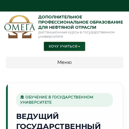
ДОПОЛНИТЕЛЬНОЕ
ПРОФЕССИОНАЛЬНОЕ ОБРАЗОВАНИЕ
ДЛЯ НЕФТЯНОЙ ОТРАСЛИ
дистанционные курсы в государственном
университете
ХОЧУ УЧИТЬСЯ
➜
Меню
💰 ПРОГРАММЫ И СТОИМОСТЬ
Стоимость по программам обучения "Нефтяная отрасль"
🏛 ОБУЧЕНИЕ В ГОСУДАРСТВЕННОМ
УНИВЕРСИТЕТЕ
🌲
ВЕДУЩИЙ
ГОСУДАРСТВЕННЫЙ
Г. СЫКТЫВКАР