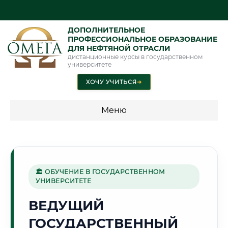
ДОПОЛНИТЕЛЬНОЕ
ПРОФЕССИОНАЛЬНОЕ ОБРАЗОВАНИЕ
ДЛЯ НЕФТЯНОЙ ОТРАСЛИ
дистанционные курсы в государственном
университете
ХОЧУ УЧИТЬСЯ
➜
Меню
💰 ПРОГРАММЫ И СТОИМОСТЬ
Стоимость по программам обучения "Нефтяная отрасль"
🏛 ОБУЧЕНИЕ В ГОСУДАРСТВЕННОМ
УНИВЕРСИТЕТЕ
🏭
ВЕДУЩИЙ
ГОСУДАРСТВЕННЫЙ
Г. СТЕРЛИТАМАК