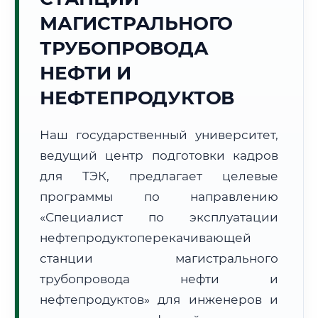
МАГИСТРАЛЬНОГО
ТРУБОПРОВОДА
НЕФТИ И
НЕФТЕПРОДУКТОВ
🚚
Расчет логистики оригиналов:
• Маршрут транзита:
~1 745 км
• Экспресс-доставка СДЭК / Почтой:
2–3 рабочих дня
Наш государственный университет,
ведущий центр подготовки кадров
📜 Документы и аккредитация
ФИС ФРДО
для ТЭК, предлагает целевые
программы по направлению
«Специалист по эксплуатации
🔍
Нажмите на документ для увеличения и просмотра
нефтепродуктоперекачивающей
станции магистрального
трубопровода нефти и
нефтепродуктов» для инженеров и