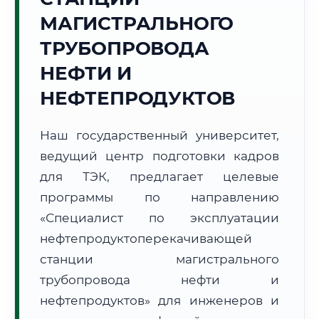
МАГИСТРАЛЬНОГО
ТРУБОПРОВОДА
НЕФТИ И
НЕФТЕПРОДУКТОВ
🚚
Расчет логистики оригиналов:
• Маршрут транзита:
~3 180 км
• Экспресс-доставка СДЭК / Почтой:
5–7 рабочих дней
Наш государственный университет,
ведущий центр подготовки кадров
📜 Документы и аккредитация
ФИС ФРДО
для ТЭК, предлагает целевые
программы по направлению
«Специалист по эксплуатации
🔍
Нажмите на документ для увеличения и просмотра
нефтепродуктоперекачивающей
станции магистрального
трубопровода нефти и
нефтепродуктов» для инженеров и