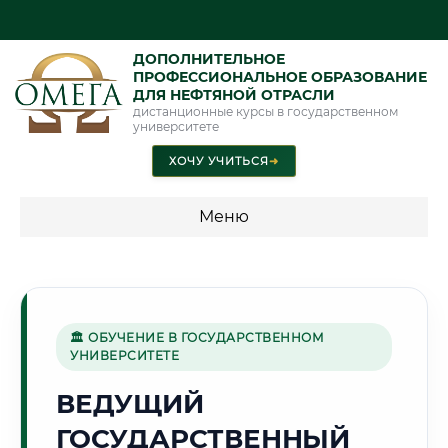
ДОПОЛНИТЕЛЬНОЕ
ПРОФЕССИОНАЛЬНОЕ ОБРАЗОВАНИЕ
ДЛЯ НЕФТЯНОЙ ОТРАСЛИ
дистанционные курсы в государственном
университете
ХОЧУ УЧИТЬСЯ
➜
Меню
💰 ПРОГРАММЫ И СТОИМОСТЬ
Стоимость по программам обучения "Нефтяная отрасль"
🏛 ОБУЧЕНИЕ В ГОСУДАРСТВЕННОМ
УНИВЕРСИТЕТЕ
🏰
ВЕДУЩИЙ
ГОСУДАРСТВЕННЫЙ
Г. СМОЛЕНСК