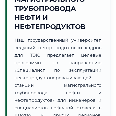
ТРУБОПРОВОДА
НЕФТИ И
НЕФТЕПРОДУКТОВ
🚚
Расчет логистики оригиналов:
Наш государственный университет,
• Маршрут транзита:
~3 022 км
• Экспресс-доставка СДЭК / Почтой:
4–6 рабочих дней
ведущий центр подготовки кадров
для ТЭК, предлагает целевые
📜 Документы и аккредитация
ФИС ФРДО
программы по направлению
«Специалист по эксплуатации
нефтепродуктоперекачивающей
🔍
Нажмите на документ для увеличения и просмотра
станции магистрального
трубопровода нефти и
нефтепродуктов» для инженеров и
специалистов нефтяной отрасли в
Шахтах и других регионов.