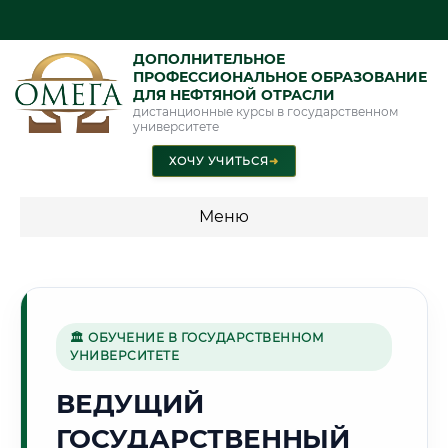
ДОПОЛНИТЕЛЬНОЕ
ПРОФЕССИОНАЛЬНОЕ ОБРАЗОВАНИЕ
ДЛЯ НЕФТЯНОЙ ОТРАСЛИ
дистанционные курсы в государственном
университете
ХОЧУ УЧИТЬСЯ
➜
Меню
💰 ПРОГРАММЫ И СТОИМОСТЬ
Стоимость по программам обучения "Нефтяная отрасль"
🏛 ОБУЧЕНИЕ В ГОСУДАРСТВЕННОМ
УНИВЕРСИТЕТЕ
⛏️
ВЕДУЩИЙ
ГОСУДАРСТВЕННЫЙ
Г. ШАХТЫ