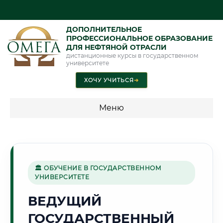
ДОПОЛНИТЕЛЬНОЕ
ПРОФЕССИОНАЛЬНОЕ ОБРАЗОВАНИЕ
ДЛЯ НЕФТЯНОЙ ОТРАСЛИ
дистанционные курсы в государственном
университете
ХОЧУ УЧИТЬСЯ
➜
Меню
💰 ПРОГРАММЫ И СТОИМОСТЬ
Стоимость по программам обучения "Нефтяная отрасль"
🏛 ОБУЧЕНИЕ В ГОСУДАРСТВЕННОМ
УНИВЕРСИТЕТЕ
🏭
ВЕДУЩИЙ
ГОСУДАРСТВЕННЫЙ
Г. НИЖНЕКАМСК