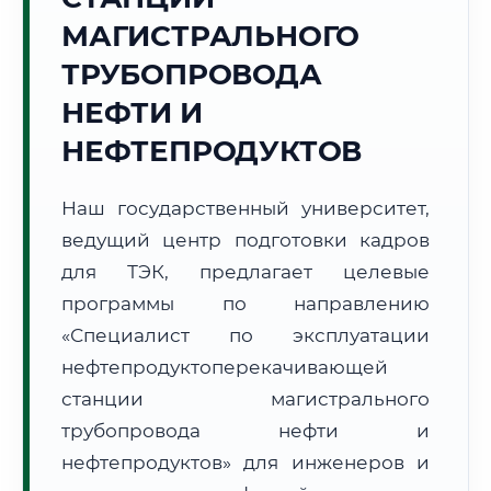
МАГИСТРАЛЬНОГО
ТРУБОПРОВОДА
НЕФТИ И
НЕФТЕПРОДУКТОВ
🚚
Расчет логистики оригиналов:
• Маршрут транзита:
~1 953 км
• Экспресс-доставка СДЭК / Почтой:
3–5 рабочих дней
Наш государственный университет,
ведущий центр подготовки кадров
📜 Документы и аккредитация
ФИС ФРДО
для ТЭК, предлагает целевые
программы по направлению
«Специалист по эксплуатации
🔍
Нажмите на документ для увеличения и просмотра
нефтепродуктоперекачивающей
станции магистрального
трубопровода нефти и
нефтепродуктов» для инженеров и