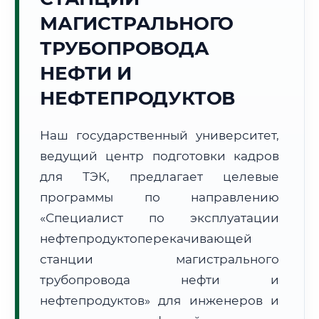
МАГИСТРАЛЬНОГО
ТРУБОПРОВОДА
НЕФТИ И
НЕФТЕПРОДУКТОВ
🚚
Расчет логистики оригиналов:
• Маршрут транзита:
~2 621 км
• Экспресс-доставка СДЭК / Почтой:
4–6 рабочих дней
Наш государственный университет,
ведущий центр подготовки кадров
📜 Документы и аккредитация
ФИС ФРДО
для ТЭК, предлагает целевые
программы по направлению
«Специалист по эксплуатации
🔍
Нажмите на документ для увеличения и просмотра
нефтепродуктоперекачивающей
станции магистрального
трубопровода нефти и
нефтепродуктов» для инженеров и