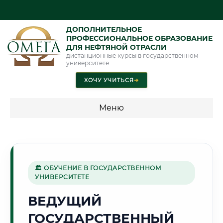
ДОПОЛНИТЕЛЬНОЕ
ПРОФЕССИОНАЛЬНОЕ ОБРАЗОВАНИЕ
ДЛЯ НЕФТЯНОЙ ОТРАСЛИ
дистанционные курсы в государственном
университете
ХОЧУ УЧИТЬСЯ
➜
Меню
💰 ПРОГРАММЫ И СТОИМОСТЬ
Стоимость по программам обучения "Нефтяная отрасль"
🏛 ОБУЧЕНИЕ В ГОСУДАРСТВЕННОМ
УНИВЕРСИТЕТЕ
🧊
ВЕДУЩИЙ
ГОСУДАРСТВЕННЫЙ
Г. МУРМАНСК