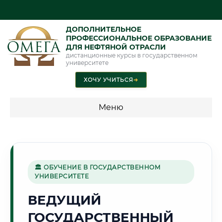
ДОПОЛНИТЕЛЬНОЕ
ПРОФЕССИОНАЛЬНОЕ ОБРАЗОВАНИЕ
ДЛЯ НЕФТЯНОЙ ОТРАСЛИ
дистанционные курсы в государственном
университете
ХОЧУ УЧИТЬСЯ
➜
Меню
💰 ПРОГРАММЫ И СТОИМОСТЬ
Стоимость по программам обучения "Нефтяная отрасль"
🏛 ОБУЧЕНИЕ В ГОСУДАРСТВЕННОМ
УНИВЕРСИТЕТЕ
🌻
ВЕДУЩИЙ
ГОСУДАРСТВЕННЫЙ
Г. КУРСК