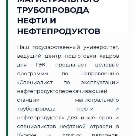
ТРУБОПРОВОДА
НЕФТИ И
НЕФТЕПРОДУКТОВ
🚚
Расчет логистики оригиналов:
Наш государственный университет,
• Маршрут транзита:
~3 064 км
• Экспресс-доставка СДЭК / Почтой:
4–6 рабочих дней
ведущий центр подготовки кадров
для ТЭК, предлагает целевые
📜 Документы и аккредитация
ФИС ФРДО
программы по направлению
«Специалист по эксплуатации
нефтепродуктоперекачивающей
🔍
Нажмите на документ для увеличения и просмотра
станции магистрального
трубопровода нефти и
нефтепродуктов» для инженеров и
специалистов нефтяной отрасли в
Курске и других регионов.