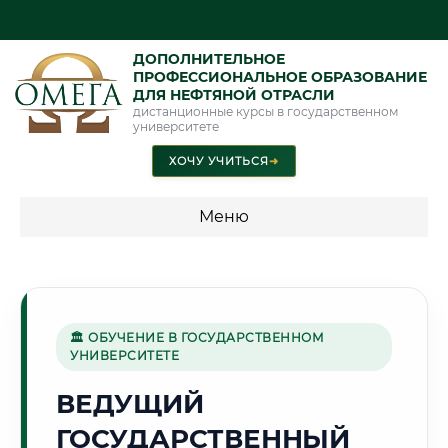
ДОПОЛНИТЕЛЬНОЕ
ПРОФЕССИОНАЛЬНОЕ ОБРАЗОВАНИЕ
ДЛЯ НЕФТЯНОЙ ОТРАСЛИ
дистанционные курсы в государственном
университете
ХОЧУ УЧИТЬСЯ
➜
Меню
💰 ПРОГРАММЫ И СТОИМОСТЬ
Стоимость по программам обучения "Нефтяная отрасль"
🏛 ОБУЧЕНИЕ В ГОСУДАРСТВЕННОМ
УНИВЕРСИТЕТЕ
🧵
ВЕДУЩИЙ
ГОСУДАРСТВЕННЫЙ
Г. ИВАНОВО