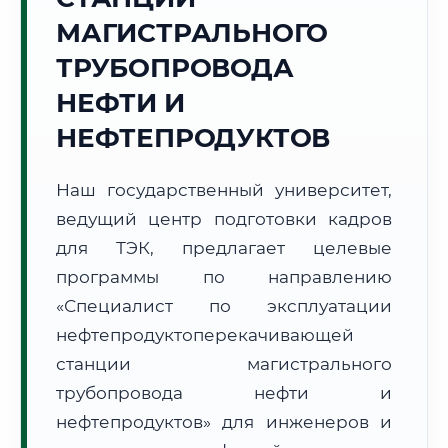
МАГИСТРАЛЬНОГО
ТРУБОПРОВОДА
НЕФТИ И
НЕФТЕПРОДУКТОВ
🚚
Расчет логистики оригиналов:
• Маршрут транзита:
~2 575 км
• Экспресс-доставка СДЭК / Почтой:
4–6 рабочих дней
Наш государственный университет,
ведущий центр подготовки кадров
📜 Документы и аккредитация
ФИС ФРДО
для ТЭК, предлагает целевые
программы по направлению
«Специалист по эксплуатации
🔍
Нажмите на документ для увеличения и просмотра
нефтепродуктоперекачивающей
станции магистрального
трубопровода нефти и
нефтепродуктов» для инженеров и