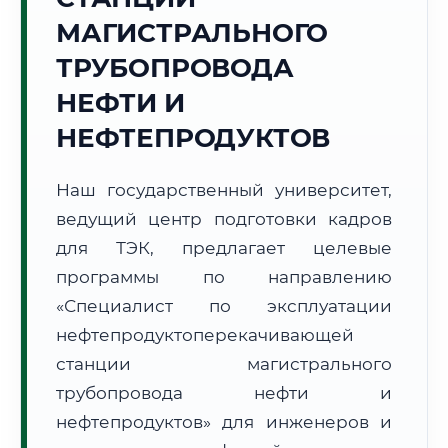
МАГИСТРАЛЬНОГО
ТРУБОПРОВОДА
НЕФТИ И
НЕФТЕПРОДУКТОВ
🚚
Расчет логистики оригиналов:
• Маршрут транзита:
~2 705 км
• Экспресс-доставка СДЭК / Почтой:
4–6 рабочих дней
Наш государственный университет,
ведущий центр подготовки кадров
📜 Документы и аккредитация
ФИС ФРДО
для ТЭК, предлагает целевые
программы по направлению
«Специалист по эксплуатации
🔍
Нажмите на документ для увеличения и просмотра
нефтепродуктоперекачивающей
станции магистрального
трубопровода нефти и
нефтепродуктов» для инженеров и