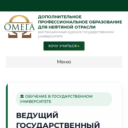
ДОПОЛНИТЕЛЬНОЕ
ПРОФЕССИОНАЛЬНОЕ ОБРАЗОВАНИЕ
ДЛЯ НЕФТЯНОЙ ОТРАСЛИ
дистанционные курсы в государственном
университете
ХОЧУ УЧИТЬСЯ
➜
Меню
💰 ПРОГРАММЫ И СТОИМОСТЬ
Стоимость по программам обучения "Нефтяная отрасль"
🏛 ОБУЧЕНИЕ В ГОСУДАРСТВЕННОМ
УНИВЕРСИТЕТЕ
🏭
ВЕДУЩИЙ
ГОСУДАРСТВЕННЫЙ
Г. ЧЕРЕПОВЕЦ