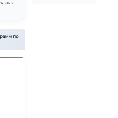
качка.
грамм по