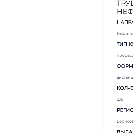
ТРУ
НЕФ
НАПР
Нефтяна
ТИП К
профес
ФОРМ
дистан
КОЛ-В
256
РЕГИО
Борисо
ВЫДА