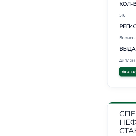
КОЛ-В
516
РЕГИО
Борисо
ВЫДА
диплом 
Узнать ц
СПЕ
НЕФ
СТА