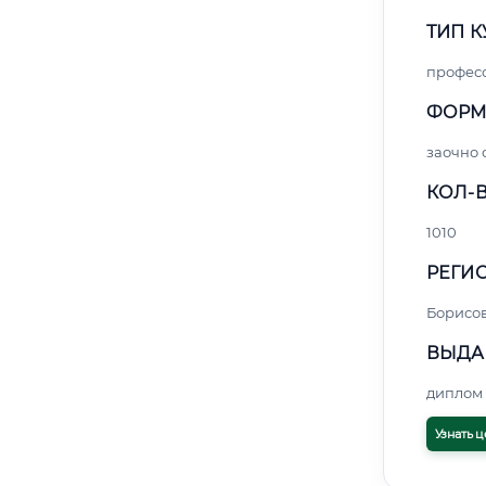
ТИП К
профес
ФОРМ
заочно 
КОЛ-В
1010
РЕГИО
Борисо
ВЫДА
диплом 
Узнать ц