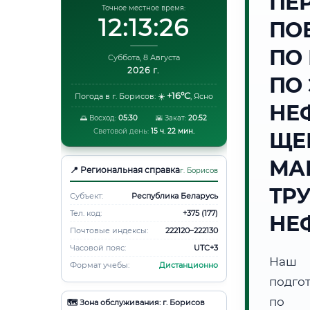
ПЕ
Точное местное время:
12:13:27
ПО
ПО
Суббота, 8 Августа
2026 г.
ПО
+16°C
Погода в г. Борисов:
☀️
,
Ясно
НЕ
🌅 Восход:
05:30
🌇 Закат:
20:52
Световой день:
15 ч. 22 мин.
ЩЕ
МА
📍 Региональная справка
г. Борисов
ТР
Субъект:
Республика Беларусь
Тел. код:
+375 (177)
НЕ
Почтовые индексы:
222120–222130
Часовой пояс:
UTC+3
Наш 
Формат учебы:
Дистанционно
подго
по н
🗺️ Зона обслуживания: г. Борисов