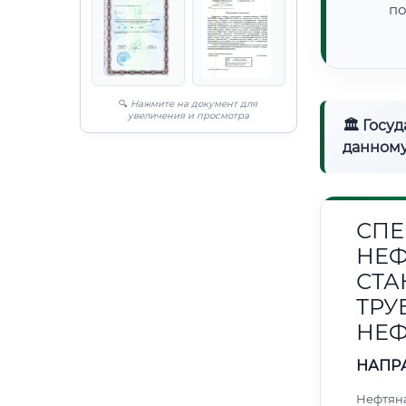
по
🔍
Нажмите на документ для
увеличения и просмотра
🏛 Госу
данному
СПЕ
НЕФ
СТА
ТРУ
НЕФ
НАПР
Нефтяна