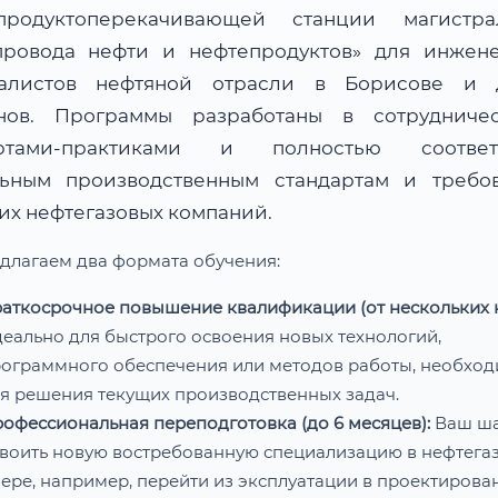
продуктоперекачивающей станции магистра
провода нефти и нефтепродуктов» для инжен
алистов нефтяной отрасли в Борисове и 
нов. Программы разработаны в сотрудниче
ертами-практиками и полностью соответс
льным производственным стандартам и требо
их нефтегазовых компаний.
длагаем два формата обучения:
аткосрочное повышение квалификации (от нескольких н
еально для быстрого освоения новых технологий,
ограммного обеспечения или методов работы, необхо
я решения текущих производственных задач.
офессиональная переподготовка (до 6 месяцев):
Ваш ш
воить новую востребованную специализацию в нефтега
ере, например, перейти из эксплуатации в проектирован