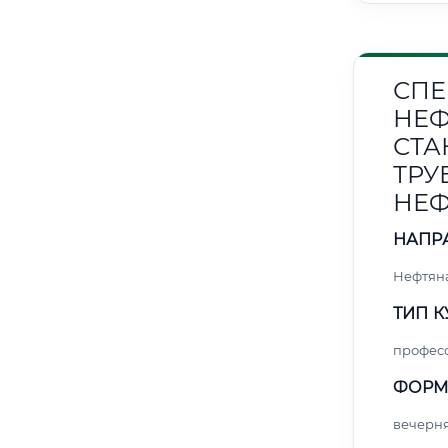
СПЕ
НЕФ
СТА
ТРУ
НЕФ
НАПР
Нефтяна
ТИП К
профес
ФОРМ
вечерн