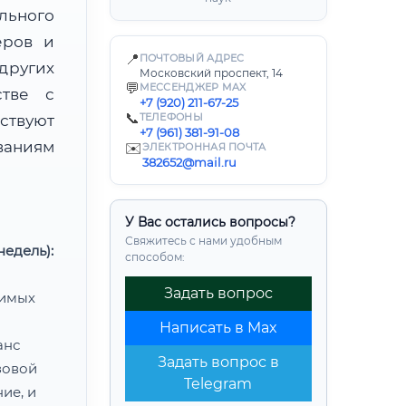
льного
еров и
📍
ПОЧТОВЫЙ АДРЕС
других
Московский проспект, 14
💬
МЕССЕНДЖЕР MAX
стве с
+7 (920) 211-67-25
📞
ТЕЛЕФОНЫ
твуют
+7 (961) 381-91-08
ваниям
✉️
ЭЛЕКТРОННАЯ ПОЧТА
382652@mail.ru
У Вас остались вопросы?
Свяжитесь с нами удобным
едель):
способом:
Задать вопрос
димых
Написать в Max
анс
Задать вопрос в
зовой
Telegram
ие, и