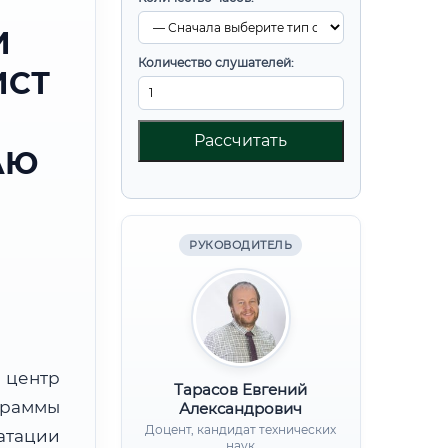
И
Количество слушателей:
ИСТ
Рассчитать
АЮ
РУКОВОДИТЕЛЬ
центр
Тарасов Евгений
граммы
Александрович
Доцент, кандидат технических
тации
наук