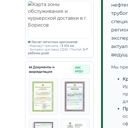
нефте
трубо
специ
регио
эксп
🚚
Расчет логистики оригиналов:
актуа
• Маршрут транзита:
~3 414 км
• Экспресс-доставка СДЭК / Почтой:
5–7
рабочих дней
ведущ
Мы пре
📜 Документы и
ФИС
аккредитация
ФРДО
Кр
Ид
пр
дл
Пр
ос
сф