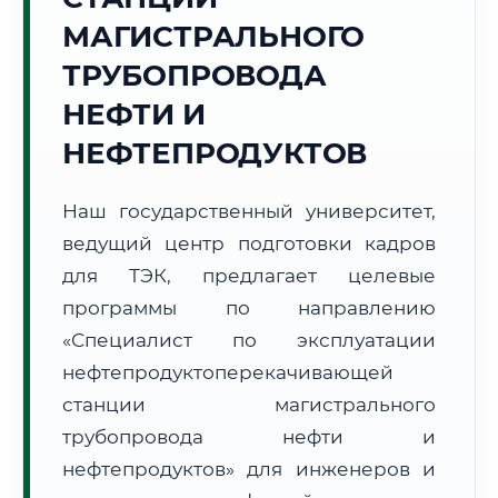
МАГИСТРАЛЬНОГО
ТРУБОПРОВОДА
НЕФТИ И
НЕФТЕПРОДУКТОВ
🚚
Расчет логистики оригиналов:
• Маршрут транзита:
~1 482 км
• Экспресс-доставка СДЭК / Почтой:
2–3 рабочих дня
Наш государственный университет,
ведущий центр подготовки кадров
📜 Документы и аккредитация
ФИС ФРДО
для ТЭК, предлагает целевые
программы по направлению
«Специалист по эксплуатации
🔍
Нажмите на документ для увеличения и просмотра
нефтепродуктоперекачивающей
станции магистрального
трубопровода нефти и
нефтепродуктов» для инженеров и