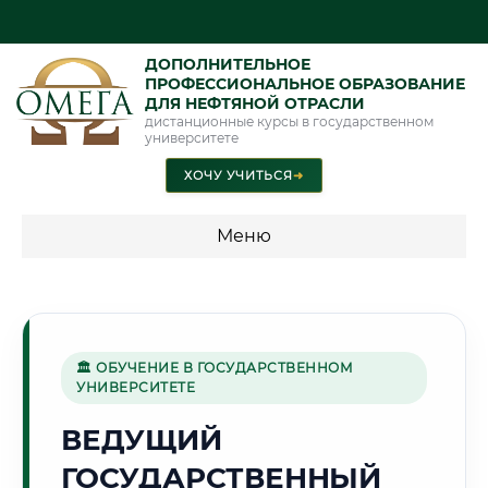
ДОПОЛНИТЕЛЬНОЕ
ПРОФЕССИОНАЛЬНОЕ ОБРАЗОВАНИЕ
ДЛЯ НЕФТЯНОЙ ОТРАСЛИ
дистанционные курсы в государственном
университете
ХОЧУ УЧИТЬСЯ
➜
Меню
💰 ПРОГРАММЫ И СТОИМОСТЬ
Стоимость по программам обучения "Нефтяная отрасль"
🏛 ОБУЧЕНИЕ В ГОСУДАРСТВЕННОМ
УНИВЕРСИТЕТЕ
🏔️
ВЕДУЩИЙ
ГОСУДАРСТВЕННЫЙ
Г. БИШКЕК