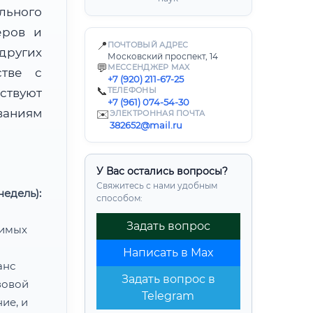
льного
еров и
📍
ПОЧТОВЫЙ АДРЕС
других
Московский проспект, 14
💬
МЕССЕНДЖЕР MAX
стве с
+7 (920) 211-67-25
📞
ТЕЛЕФОНЫ
твуют
+7 (961) 074-54-30
ваниям
✉️
ЭЛЕКТРОННАЯ ПОЧТА
382652@mail.ru
У Вас остались вопросы?
Свяжитесь с нами удобным
едель):
способом:
Задать вопрос
димых
Написать в Max
анс
Задать вопрос в
зовой
Telegram
ие, и