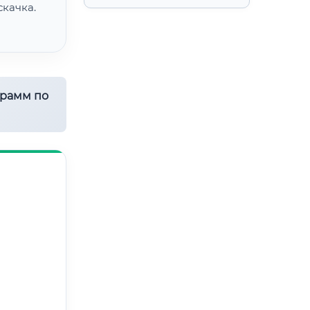
качка.
грамм по