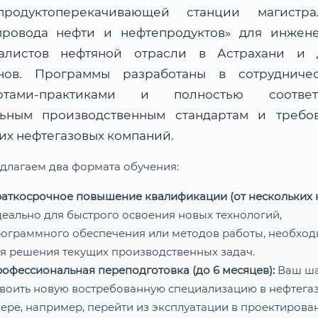
продуктоперекачивающей станции магистра
провода нефти и нефтепродуктов» для инжен
алистов нефтяной отрасли в Астрахани и 
нов. Программы разработаны в сотрудниче
ертами-практиками и полностью соответс
льным производственным стандартам и требо
их нефтегазовых компаний.
длагаем два формата обучения:
аткосрочное повышение квалификации (от нескольких н
еально для быстрого освоения новых технологий,
ограммного обеспечения или методов работы, необхо
я решения текущих производственных задач.
офессиональная переподготовка (до 6 месяцев):
Ваш ш
воить новую востребованную специализацию в нефтега
ере, например, перейти из эксплуатации в проектирован