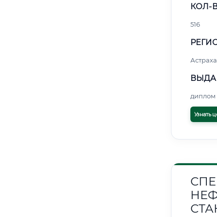
КОЛ-В
516
РЕГИО
Астраха
ВЫДА
диплом 
Узнать ц
СПЕ
НЕФ
СТА