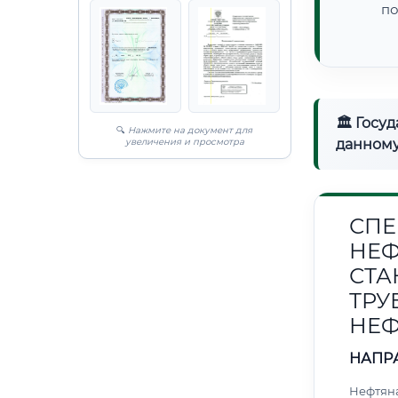
по
🏛 Госу
🔍
Нажмите на документ для
увеличения и просмотра
данному
СПЕ
НЕФ
СТА
ТРУ
НЕФ
НАПР
Нефтяна