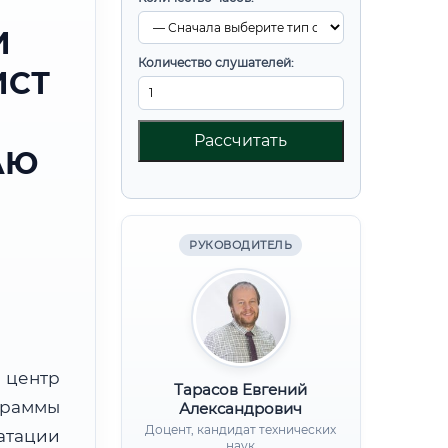
И
Количество слушателей:
ИСТ
Рассчитать
АЮ
РУКОВОДИТЕЛЬ
центр
Тарасов Евгений
граммы
Александрович
Доцент, кандидат технических
тации
наук