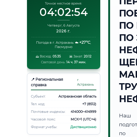
ПЕ
Точное местное время:
04:02:55
ПО
ПО
Четверг, 6 Августа
2026 г.
ПО
+27°C
Погода в г. Астрахань:
☁️
,
НЕ
Пасмурно
🌅 Восход:
05:35
🌇 Закат:
20:12
ЩЕ
Световой день:
14 ч. 37 мин.
МА
📍 Региональная
г.
ТР
справка
Астрахань
НЕ
Субъект:
Астраханская область
Тел. код:
+7 (8512)
Почтовые индексы:
414000–414999
Наш 
Часовой пояс:
МСК+1 (UTC+4)
подго
Формат учебы:
Дистанционно
по н