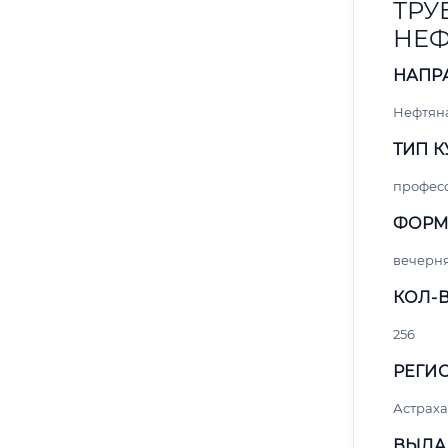
ТРУ
НЕФ
НАПР
Нефтяна
ТИП К
профес
ФОРМ
вечерн
КОЛ-В
256
РЕГИО
Астраха
ВЫДА