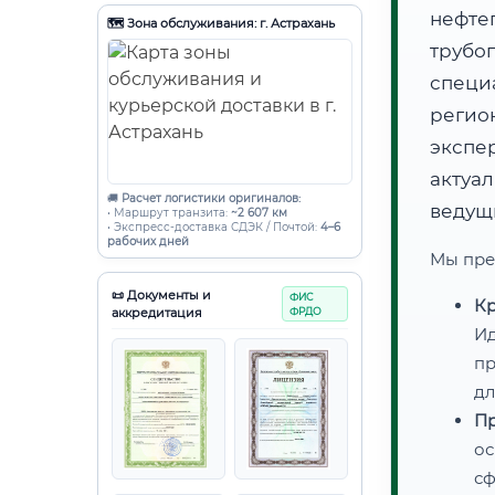
нефте
🗺️ Зона обслуживания: г. Астрахань
трубо
специ
регио
эксп
актуа
🚚
Расчет логистики оригиналов:
ведущ
• Маршрут транзита:
~2 607 км
• Экспресс-доставка СДЭК / Почтой:
4–6
рабочих дней
Мы пре
📜 Документы и
ФИС
Кр
аккредитация
ФРДО
Ид
пр
дл
Пр
ос
сф