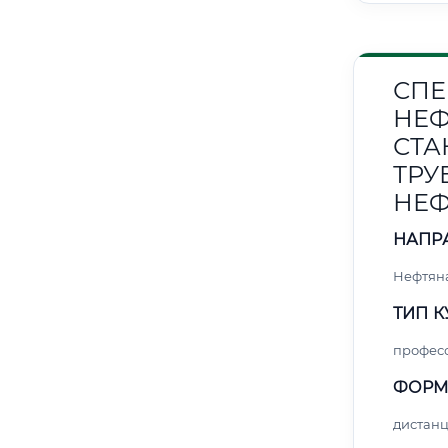
СПЕ
НЕФ
СТА
ТРУ
НЕФ
НАПР
Нефтяна
ТИП К
профес
ФОРМ
дистан