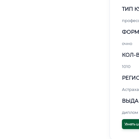
ТИП К
профес
ФОРМ
очно
КОЛ-В
1010
РЕГИО
Астраха
ВЫДА
диплом 
Узнать ц