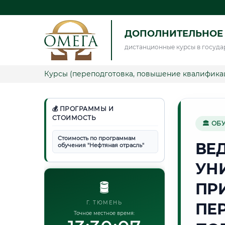
ДОПОЛНИТЕЛЬНОЕ 
дистанционные курсы в госуда
Курсы (переподготовка, повышение квалифика
💰 ПРОГРАММЫ И
СТОИМОСТЬ
🏛 ОБ
Стоимость по программам
ВЕ
обучения "Нефтяная отрасль"
УН
🛢️
ПР
Г. ТЮМЕНЬ
ПЕ
Точное местное время: