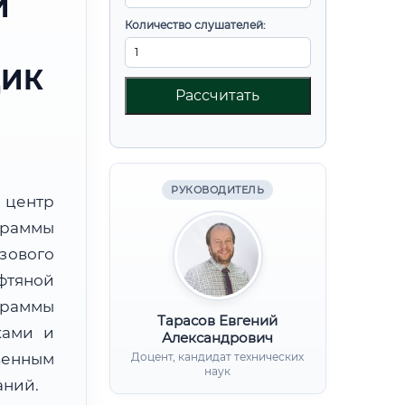
И
Количество слушателей:
ЩИК
Рассчитать
РУКОВОДИТЕЛЬ
центр
граммы
зового
фтяной
раммы
Тарасов Евгений
ками и
Александрович
венным
Доцент, кандидат технических
наук
аний.