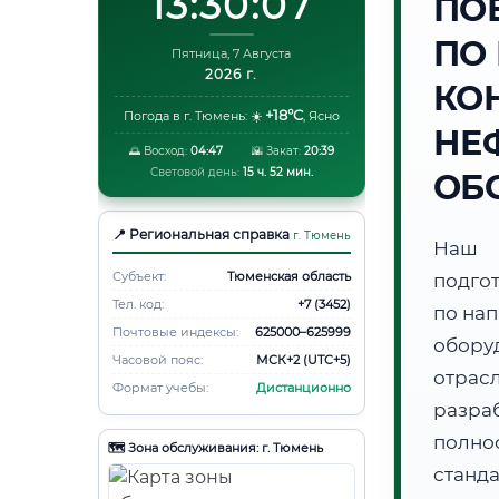
13:30:08
ПО
ПО
Пятница, 7 Августа
2026 г.
КО
+18°C
Погода в г. Тюмень:
☀️
,
Ясно
НЕ
🌅 Восход:
04:47
🌇 Закат:
20:39
Световой день:
15 ч. 52 мин.
ОБ
📍 Региональная справка
г. Тюмень
Наш 
Субъект:
Тюменская область
подго
Тел. код:
+7 (3452)
по на
Почтовые индексы:
625000–625999
обору
Часовой пояс:
МСК+2 (UTC+5)
отра
Формат учебы:
Дистанционно
разра
полно
🗺️ Зона обслуживания: г. Тюмень
станд