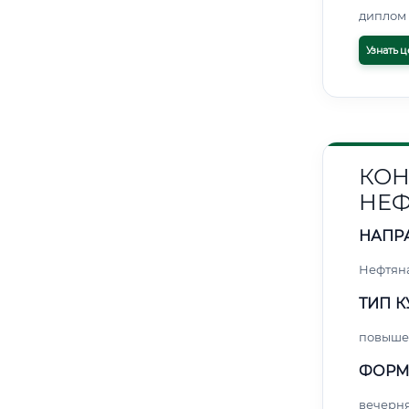
диплом 
Узнать ц
КОН
НЕФ
НАПР
Нефтяна
ТИП К
повыше
ФОРМ
вечерн