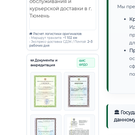
Мы пре
Кр
Ид
🚚
Расчет логистики оригиналов:
пр
• Маршрут транзита:
~1 102 км
• Экспресс-доставка СДЭК / Почтой:
2–3
дл
рабочих дня
Пр
ос
📜 Документы и
ФИС
аккредитация
ФРДО
сф
по
🏛 Госу
данному