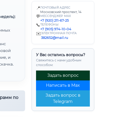
📍
ПОЧТОВЫЙ АДРЕС
Московский проспект, 14
💬
едель):
МЕССЕНДЖЕР MAX
+7 (920) 211-67-25
📞
ТЕЛЕФОНЫ
+7 (905) 974-10-04
димых
✉️
ЭЛЕКТРОННАЯ ПОЧТА
382652@mail.ru
анс
зовой
У Вас остались вопросы?
ие, и
Свяжитесь с нами удобным
качка.
способом:
Задать вопрос
Написать в Max
Задать вопрос в
грамм по
Telegram