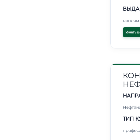
ВЫДА
диплом 
Узнать ц
КОН
НЕФ
НАПР
Нефтяна
ТИП К
профес