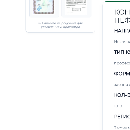
КОН
НЕФ
🔍
Нажмите на документ для
увеличения и просмотра
НАПР
Нефтяна
ТИП К
профес
ФОРМ
заочно
КОЛ-В
1010
РЕГИО
Тюмень