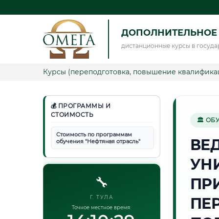
ДОПОЛНИТЕЛЬНОЕ 
дистанционные курсы в госуда
Курсы (переподготовка, повышение квалифика
💰 ПРОГРАММЫ И
СТОИМОСТЬ
🏛 ОБ
Стоимость по программам
ВЕ
обучения "Нефтяная отрасль"
УН
🔧
ПР
Г. ТУЛА
ПЕ
Точное местное время: