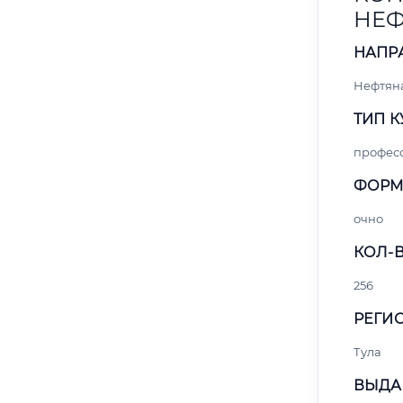
НЕФ
НАПР
Нефтяна
ТИП К
профес
ФОРМ
очно
КОЛ-В
256
РЕГИО
Тула
ВЫДА