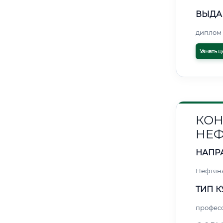
ВЫДА
диплом 
Узнать ц
КОН
НЕФ
НАПР
Нефтяна
ТИП К
профес