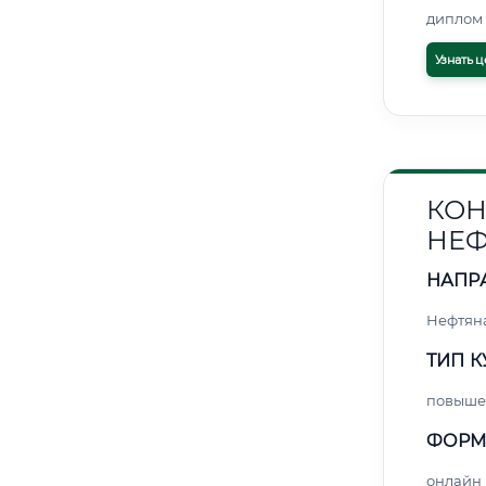
диплом 
Узнать ц
КОН
НЕФ
НАПР
Нефтяна
ТИП К
повыше
ФОРМ
онлайн