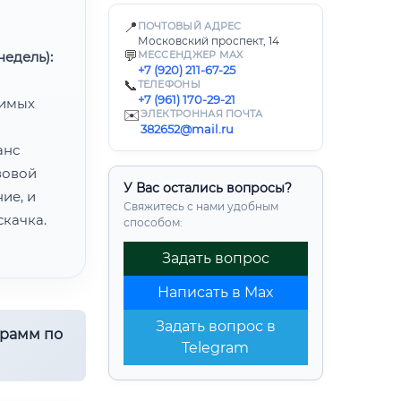
📍
ПОЧТОВЫЙ АДРЕС
Московский проспект, 14
💬
едель):
МЕССЕНДЖЕР MAX
+7 (920) 211-67-25
📞
ТЕЛЕФОНЫ
+7 (961) 170-29-21
димых
✉️
ЭЛЕКТРОННАЯ ПОЧТА
382652@mail.ru
анс
зовой
У Вас остались вопросы?
ие, и
Свяжитесь с нами удобным
качка.
способом:
Задать вопрос
Написать в Max
Задать вопрос в
грамм по
Telegram