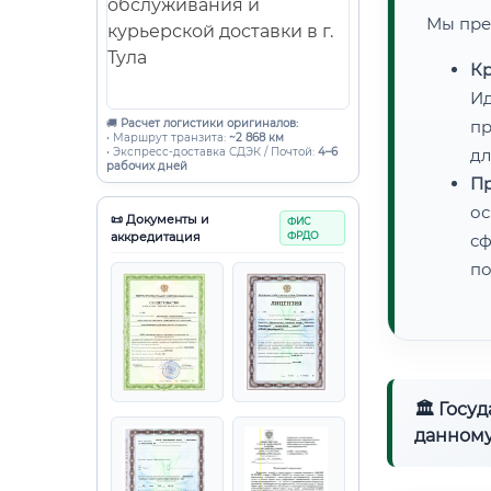
Мы пре
Кр
Ид
🚚
Расчет логистики оригиналов:
пр
• Маршрут транзита:
~2 868 км
• Экспресс-доставка СДЭК / Почтой:
4–6
дл
рабочих дней
Пр
ос
📜 Документы и
ФИС
аккредитация
ФРДО
сф
по
🏛 Госу
данному