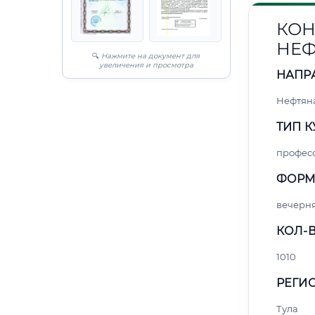
КОН
НЕФ
🔍
Нажмите на документ для
увеличения и просмотра
НАПР
Нефтяна
ТИП К
профес
ФОРМ
вечерн
КОЛ-В
1010
РЕГИО
Тула