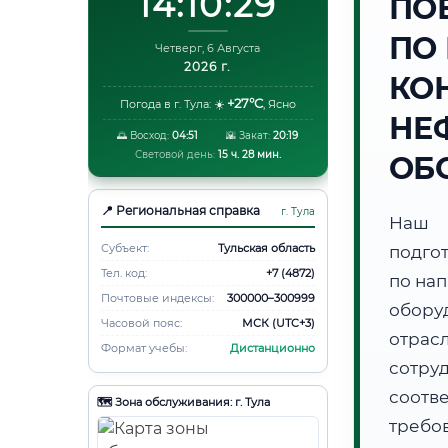
14:10:30
ПО
ПО
Четверг, 6 Августа
2026 г.
КО
+27°C
Погода в г. Тула:
☀️
,
Ясно
НЕ
🌅 Восход:
04:51
🌇 Закат:
20:19
Световой день:
15 ч. 28 мин.
ОБ
📍 Региональная справка
г. Тула
Наш 
Субъект:
Тульская область
подго
Тел. код:
+7 (4872)
по на
Почтовые индексы:
300000–300999
обору
Часовой пояс:
МСК (UTC+3)
отрас
Формат учебы:
Дистанционно
сотру
соотв
🗺️ Зона обслуживания: г. Тула
требо