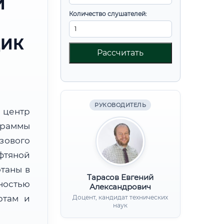
И
Количество слушателей:
ЩИК
Рассчитать
РУКОВОДИТЕЛЬ
центр
граммы
зового
фтяной
таны в
Тарасов Евгений
ностью
Александрович
ртам и
Доцент, кандидат технических
наук