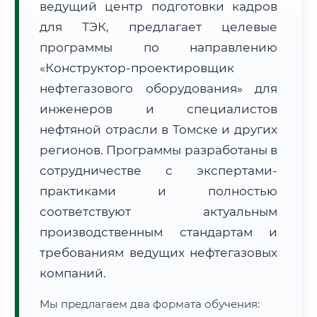
ведущий центр подготовки кадров
для ТЭК, предлагает целевые
программы по направлению
«Конструктор-проектировщик
нефтегазового оборудования» для
🚚
Расчет логистики оригиналов:
инженеров и специалистов
• Маршрут транзита:
~207 км
• Экспресс-доставка СДЭК / Почтой:
1–2 рабочих дня
нефтяной отрасли в Томске и других
регионов. Программы разработаны в
📜 Документы и аккредитация
ФИС ФРДО
сотрудничестве с экспертами-
практиками и полностью
соответствуют актуальным
🔍
Нажмите на документ для увеличения и просмотра
производственным стандартам и
требованиям ведущих нефтегазовых
компаний.
Мы предлагаем два формата обучения: