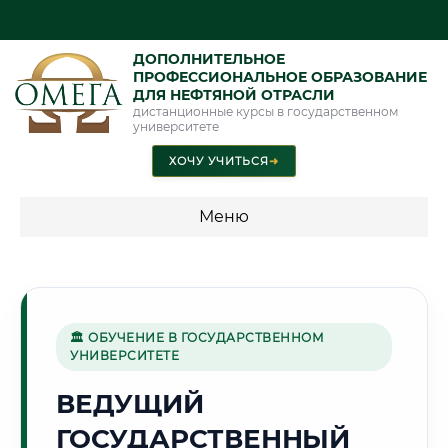
ДОПОЛНИТЕЛЬНОЕ
ПРОФЕССИОНАЛЬНОЕ ОБРАЗОВАНИЕ
ДЛЯ НЕФТЯНОЙ ОТРАСЛИ
дистанционные курсы в государственном
университете
ХОЧУ УЧИТЬСЯ
➜
Меню
💰 ПРОГРАММЫ И СТОИМОСТЬ
Стоимость по программам обучения "Нефтяная отрасль"
🏛 ОБУЧЕНИЕ В ГОСУДАРСТВЕННОМ
УНИВЕРСИТЕТЕ
🎓
ВЕДУЩИЙ
ГОСУДАРСТВЕННЫЙ
Г. ТОМСК