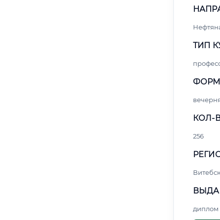
НАПР
Нефтяна
ТИП К
профес
ФОРМ
вечерн
КОЛ-В
256
РЕГИО
Витебс
ВЫДА
диплом 