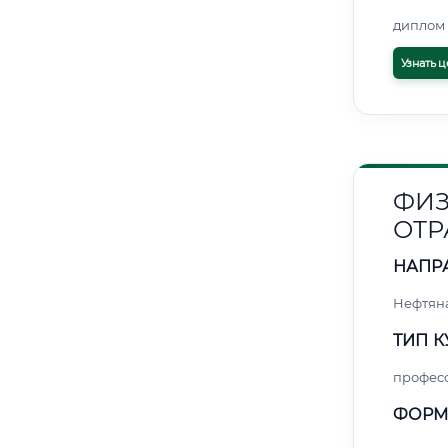
диплом 
Узнать ц
ФИЗ
ОТР
НАПР
Нефтяна
ТИП К
профес
ФОРМ