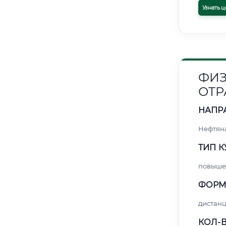
Узнать ц
ФИЗ
ОТР
НАПР
Нефтяна
ТИП К
повыше
ФОРМ
дистан
КОЛ-В