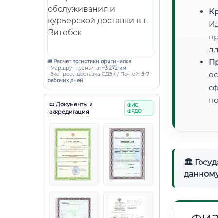
Кр
Ид
пр
дл
Пр
🚚
Расчет логистики оригиналов:
• Маршрут транзита:
~3 272 км
ос
• Экспресс-доставка СДЭК / Почтой:
5–7
рабочих дней
сф
по
📜 Документы и
ФИС
аккредитация
ФРДО
🏛 Госу
данному