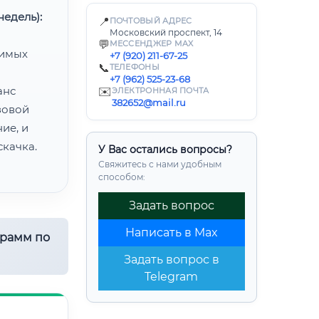
едель):
📍
ПОЧТОВЫЙ АДРЕС
Московский проспект, 14
💬
МЕССЕНДЖЕР MAX
димых
+7 (920) 211-67-25
📞
ТЕЛЕФОНЫ
+7 (962) 525-23-68
анс
✉️
ЭЛЕКТРОННАЯ ПОЧТА
382652@mail.ru
зовой
ие, и
качка.
У Вас остались вопросы?
Свяжитесь с нами удобным
способом:
Задать вопрос
Написать в Max
грамм по
Задать вопрос в
Telegram