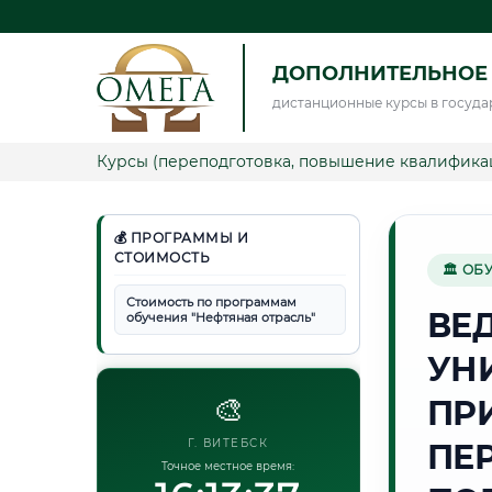
ДОПОЛНИТЕЛЬНОЕ 
дистанционные курсы в госуда
Курсы (переподготовка, повышение квалифика
💰 ПРОГРАММЫ И
СТОИМОСТЬ
🏛 ОБ
Стоимость по программам
ВЕ
обучения "Нефтяная отрасль"
УН
🎨
ПР
Г. ВИТЕБСК
ПЕ
Точное местное время: