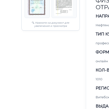
ФИЗ
ОТР
НАПР
🔍
Нажмите на документ для
Нефтяна
увеличения и просмотра
ТИП К
профес
ФОРМ
онлайн
КОЛ-В
1010
РЕГИО
Витебс
ВЫДА