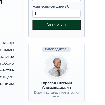
И
Количество слушателей:
Рассчитать
центр
граммы
РУКОВОДИТЕЛЬ
расли»
тебске
честве
ствуют
Тарасов Евгений
ваниям
Александрович
Доцент, кандидат технических
наук