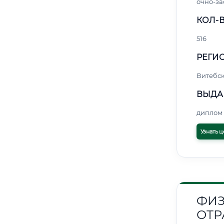
очно-за
КОЛ-В
516
РЕГИО
Витебс
ВЫДА
диплом 
Узнать ц
ФИЗ
ОТР