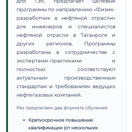
для ТЭК, предлагает целевые
программы по направлению «Физик-
разработчик в нефтяной отрасли»
для инженеров и специалистов
нефтяной отрасли в Таганроге и
🚚
Расчет логистики оригиналов:
других регионов. Программы
• Маршрут транзита:
~3 134 км
• Экспресс-доставка СДЭК / Почтой:
4–6 рабочих дней
разработаны в сотрудничестве с
экспертами-практиками и
📜 Документы и аккредитация
ФИС ФРДО
полностью соответствуют
актуальным производственным
стандартам и требованиям ведущих
🔍
Нажмите на документ для увеличения и просмотра
нефтегазовых компаний.
Мы предлагаем два формата обучения:
Краткосрочное повышение
квалификации (от нескольких