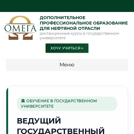
ДОПОЛНИТЕЛЬНОЕ
ПРОФЕССИОНАЛЬНОЕ ОБРАЗОВАНИЕ
ДЛЯ НЕФТЯНОЙ ОТРАСЛИ
дистанционные курсы в государственном
университете
ХОЧУ УЧИТЬСЯ
➜
Меню
💰 ПРОГРАММЫ И СТОИМОСТЬ
Стоимость по программам обучения "Нефтяная отрасль"
🏛 ОБУЧЕНИЕ В ГОСУДАРСТВЕННОМ
УНИВЕРСИТЕТЕ
🌊
ВЕДУЩИЙ
ГОСУДАРСТВЕННЫЙ
Г. ТАГАНРОГ