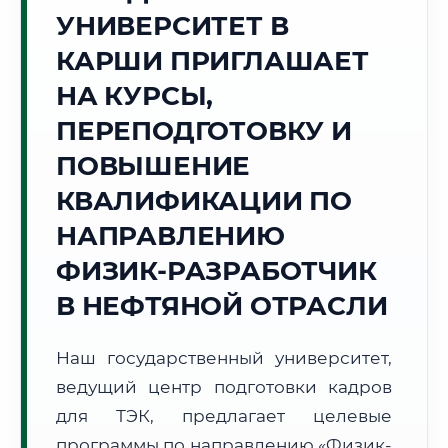
Точное местное время:
УНИВЕРСИТЕТ В
00:23:23
КАРШИ ПРИГЛАШАЕТ
Воскресенье, 9 Августа
НА КУРСЫ,
2026 г.
ПЕРЕПОДГОТОВКУ И
+32°C
Погода в г. Карши:
☀️
,
Ясно
ПОВЫШЕНИЕ
🌅 Восход:
05:44
🌇 Закат:
19:40
Световой день:
13 ч. 56 мин.
КВАЛИФИКАЦИИ ПО
НАПРАВЛЕНИЮ
📍 Региональная справка
г. Карши
ФИЗИК-РАЗРАБОТЧИК
Субъект:
Республика Узбекистан
В НЕФТЯНОЙ ОТРАСЛИ
Тел. код:
+998 (75)
Почтовые индексы:
180100–180120
Часовой пояс:
UTC+5
Наш государственный университет,
Формат учебы:
Дистанционно
ведущий центр подготовки кадров
для ТЭК, предлагает целевые
🗺️ Зона обслуживания: г. Карши
программы по направлению «Физик-