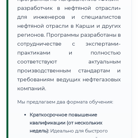
разработчик в нефтяной отрасли»
для инженеров и специалистов
нефтяной отрасли в Карши и других
регионов. Программы разработаны в
сотрудничестве с экспертами-
🚚
Расчет логистики оригиналов:
• Маршрут транзита:
~2 208 км
практиками и полностью
• Экспресс-доставка СДЭК / Почтой:
3–5 рабочих дней
соответствуют актуальным
📜 Документы и аккредитация
ФИС ФРДО
производственным стандартам и
требованиям ведущих нефтегазовых
компаний.
🔍
Нажмите на документ для увеличения и просмотра
Мы предлагаем два формата обучения:
Краткосрочное повышение
квалификации (от нескольких
недель):
Идеально для быстрого