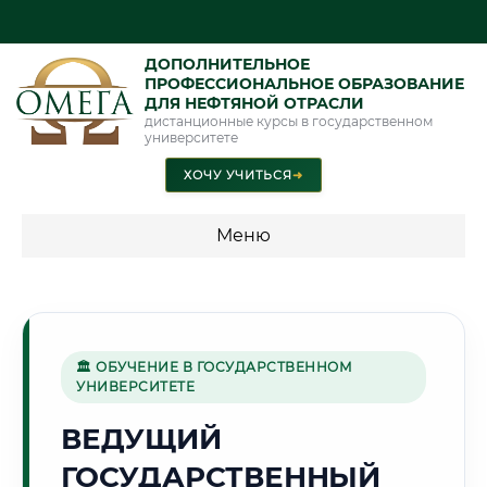
ДОПОЛНИТЕЛЬНОЕ
ПРОФЕССИОНАЛЬНОЕ ОБРАЗОВАНИЕ
ДЛЯ НЕФТЯНОЙ ОТРАСЛИ
дистанционные курсы в государственном
университете
ХОЧУ УЧИТЬСЯ
➜
Меню
💰 ПРОГРАММЫ И СТОИМОСТЬ
Стоимость по программам обучения "Нефтяная отрасль"
🏛 ОБУЧЕНИЕ В ГОСУДАРСТВЕННОМ
УНИВЕРСИТЕТЕ
🌾
ВЕДУЩИЙ
ГОСУДАРСТВЕННЫЙ
Г. КАРШИ