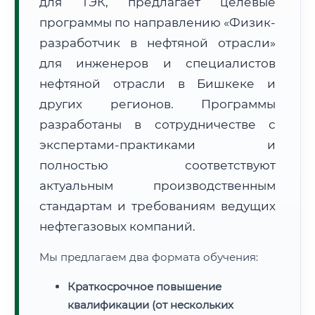
для ТЭК, предлагает целевые
программы по направлению «Физик-
разработчик в нефтяной отрасли»
для инженеров и специалистов
нефтяной отрасли в Бишкеке и
🚚
Расчет логистики оригиналов:
других регионов. Программы
• Маршрут транзита:
~1 482 км
• Экспресс-доставка СДЭК / Почтой:
2–3 рабочих дня
разработаны в сотрудничестве с
экспертами-практиками и
📜 Документы и аккредитация
ФИС ФРДО
полностью соответствуют
актуальным производственным
стандартам и требованиям ведущих
🔍
Нажмите на документ для увеличения и просмотра
нефтегазовых компаний.
Мы предлагаем два формата обучения:
Краткосрочное повышение
квалификации (от нескольких