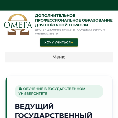
ДОПОЛНИТЕЛЬНОЕ
ПРОФЕССИОНАЛЬНОЕ ОБРАЗОВАНИЕ
ДЛЯ НЕФТЯНОЙ ОТРАСЛИ
дистанционные курсы в государственном
университете
ХОЧУ УЧИТЬСЯ
➜
Меню
💰 ПРОГРАММЫ И СТОИМОСТЬ
Стоимость по программам обучения "Нефтяная отрасль"
🏛 ОБУЧЕНИЕ В ГОСУДАРСТВЕННОМ
УНИВЕРСИТЕТЕ
🏔️
ВЕДУЩИЙ
ГОСУДАРСТВЕННЫЙ
Г. БИШКЕК