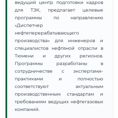
ведущий центр подготовки кадров
для ТЭК, предлагает целевые
программы по направлению
«Диспетчер
нефтеперерабатывающего
🚚
Расчет логистики оригиналов:
производства» для инженеров и
• Маршрут транзита:
~1 102 км
• Экспресс-доставка СДЭК / Почтой:
2–3 рабочих дня
специалистов нефтяной отрасли в
Тюмени и других регионов.
📜 Документы и аккредитация
ФИС ФРДО
Программы разработаны в
сотрудничестве с экспертами-
практиками и полностью
🔍
Нажмите на документ для увеличения и просмотра
соответствуют актуальным
производственным стандартам и
требованиям ведущих нефтегазовых
компаний.