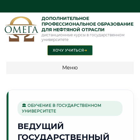
ДОПОЛНИТЕЛЬНОЕ
ПРОФЕССИОНАЛЬНОЕ ОБРАЗОВАНИЕ
ДЛЯ НЕФТЯНОЙ ОТРАСЛИ
дистанционные курсы в государственном
университете
ХОЧУ УЧИТЬСЯ
➜
Меню
💰 ПРОГРАММЫ И СТОИМОСТЬ
Стоимость по программам обучения "Нефтяная отрасль"
🏛 ОБУЧЕНИЕ В ГОСУДАРСТВЕННОМ
УНИВЕРСИТЕТЕ
🛢️
ВЕДУЩИЙ
ГОСУДАРСТВЕННЫЙ
Г. ТЮМЕНЬ